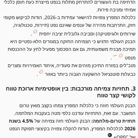
הדחיפה בת העשורים להתרחק מתלות בנפט מייצרת כעת חוסן כלכלי
אמיתי ומניבה פירות.
כלכלות המפרץ צפויות להישאר עמידות ב-2026, הודות לביקוש מקומי
חזק, התרחבות מהירה של ענפים שאינם נפט (תיירות, טכנולוגיה,
שירותים ולוגיסטיקה) וסביבה גלובלית יציבה יחסית
.
הבנק העולמי הדגיש כי הצמיחה החזקה במגזרים הלא-נפטיים היא
תמיכה מבנית משמעותית, גם אם הסכסוך מפעיל לחץ על ההכנסות
מנפט
.
מנכ"לים במזרח התיכון מזהים את סעודיה, איחוד האמירויות ומצרים
כבעלות פוטנציאל ההשקעה הגבוה ביותר באזור
.
3. תחזיות צמיחה מורכבות: בין אופטימיות ארוכת טווח
לקושי קצר טווח
הבנק העולמי חוזה כי כלכלות המפרץ צמחו בקצב מואץ טרום
המשבר. עם זאת, התחזיות עודכנו כלפי מטה בעקבות המלחמה.
תחזית טרום-מלחמה:
הבנק העולמי חזה צמיחה של
4.5% בשנת
2026
לכלכלות המפרץ, הודות להקלה צפויה בקיצוצי תפוקת הנפט
של OPEC+
.