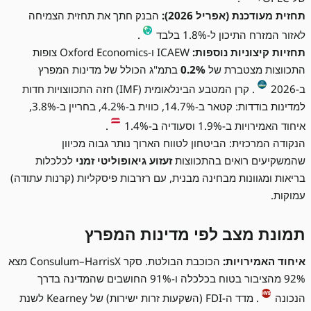
תחזית מעודכנת (אפריל 2026):
הבנק חתך את תחזית הצמיחה
לאזור המזרח התיכון ל-1.8% בלבד
.
תחזיות קיצוניות נוספות:
ICAEW ו-Oxford Economics צופות
התכווצות מצטברת של
0.2%
בתמ"ג הכולל של מדינות המפרץ
ב-2026
. קרן המטבע הבינלאומית (IMF) חזה התכווצויות חדות
למדינות בודדות: קטאר ב-14.7%, כווית ב-4.2%, בחריין ב-3.8%,
איחוד האמירויות ב-1.9% וסעודיה ב-1.4%
.
הנקודה המרכזית: הביטחון לטווח הארוך נותר גבוה מכיוון
שהמשקיעים רואים בהתכווצות
זעזוע גיאופוליטי זמני
לכלכלות
בריאות ומגוונות מבחינה מבנית, עם רזרבות פיסקליות (קרנות עתודה)
עמוקות.
תמונת מצב לפי מדינות המפרץ
איחוד האמירויות:
הכוכבת הבולטת. סקר Consulum–HarrisX מצא
92% מהציבור בטוח בכלכלה ו-91% החושבים שהמדינה בדרך
הנכונה
. מדד ה-FDI (השקעות זרות ישירות) של Kearney לשנת