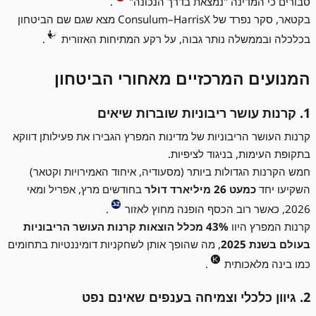
סבורים כי המדינה "נמצאת בדרך הנכונה"
.
בקטאר, סקר נפרד של Consulum–HarrisX מצא שגם שם הביטחון
בכלכלה ובממשלה נותר גבוה, על רקע המתיחות האזורית
.
המנועים המרכזיים מאחורי הביטחון
1. קרנות עושר ריבוניות שוברות שיאים
קרנות העושר הריבוניות של מדינות המפרץ הגבירו את פעילותן דווקא
בתקופת העימות, בניגוד לציפיות.
חמש הקרנות הגדולות ביותר (מסעודיה, איחוד האמירויות וקטאר)
השקיעו יחד
כמעט 26 מיליארד דולר
בחודשים מרץ, אפריל ומאי
2026, כאשר רוב הכסף הופנה מחוץ לאזור
.
קרנות המפרץ היוו
43% מכלל הוצאות קרנות העושר הריבוניות
בעולם בשנת 2025
, מה שהופך אותן לשחקניות דומיננטיות בתחומים
כמו בינה מלאכותית
.
2. גיוון כלכלי וצמיחה בענפים שאינם נפט