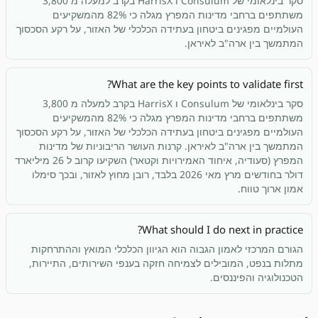
סקר בינלאומי של Consulum ו HarrisX בקרב למעלה מ 3,800
משתתפים ברחבי מדינות המפרץ מגלה כי 82% מהמשקיעים
העולמיים מפגינים ביטחון בעתידה הכלכלי של האזור, על רקע הסכסוך
המתמשך בין ארה"ב לאיראן.
What are the key points to validate first?
סקר בינלאומי של Consulum ו HarrisX בקרב למעלה מ 3,800
משתתפים ברחבי מדינות המפרץ מגלה כי 82% מהמשקיעים
העולמיים מפגינים ביטחון בעתידה הכלכלי של האזור, על רקע הסכסוך
המתמשך בין ארה"ב לאיראן. קרנות העושר הריבוניות של מדינות
המפרץ (סעודיה, איחוד האמירויות וקטאר) השקיעו קרוב ל 26 מיליארד
דולר בחודשים מרץ מאי 2026 בלבד, רובן מחוץ לאזור, ובכך סימלו
אמון ארוך טווח.
What should I do next in practice?
הגורם המרכזי לאמון הגבוה הוא הגיוון הכלכלי המואץ וההתרחקות
מתלות בנפט, המובילים לצמיחה חזקה בענפי השירותים, התיירות,
הטכנולוגיה והפיננסים.