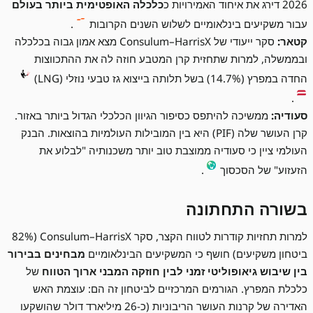
2026 דירג את איחוד האמירויות כ
כלכלה האופטימית ביותר בעולם
עבור משקיעים בינלאומיים לשלוש השנים הקרובות
.
קטאר:
סקר ייעודי של Consulum–HarrisX מצא אמון גבוה בכלכלה
ובממשלה, למרות שתחזית קרן המטבע חוזה לה את ההתכווצות
החדה במפרץ (14.7%) בשל תלותה בייצוא גז טבעי נוזלי (LNG)
.
סעודיה:
ממשיכה להיתפס כסיפור הגיוון הכלכלי הגדול ביותר באזור.
קרן העושר שלה (PIF) היא בין המובילות העולמיות בהוצאות. הבנק
העולמי ציין כי סעודיה ממוצבת טוב יותר משכנותיה "לבלוע את
הזעזוע" של הסכסוך
.
בשורה התחתונה
למרות תחזיות קודרות לטווח הקצר, סקר Consulum–HarrisX (82%
ביטחון משקיעים) חושף כי המשקיעים הבינלאומיים
מבחינים בבירור
בין שיבוש גיאופוליטי זמני לבין חוזקה המבני ארוך הטווח
של
כלכלת המפרץ. הגורמים המרכזיים לביטחון זה הם: עוצמת האש
האדירה של קרנות העושר הריבוניות (כ-26 מיליארד דולר שהושקעו