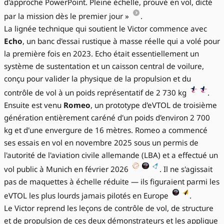
d'approche PowerPoint. Pleine échelle, prouvé en vol, dicté
par la mission dès le premier jour »
.
La lignée technique qui soutient le Victor commence avec
Echo
, un banc d'essai rustique à masse réelle qui a volé pour
la première fois en 2023. Echo était essentiellement un
système de sustentation et un caisson central de voilure,
conçu pour valider la physique de la propulsion et du
contrôle de vol à un poids représentatif de 2 730 kg
.
Ensuite est venu
Romeo
, un prototype d'eVTOL de troisième
génération entièrement caréné d'un poids d'environ 2 700
kg et d'une envergure de 16 mètres. Romeo a commencé
ses essais en vol en novembre 2025 sous un permis de
l'autorité de l'aviation civile allemande (LBA) et a effectué un
vol public à Munich en février 2026
. Il ne s'agissait
pas de maquettes à échelle réduite — ils figuraient parmi les
eVTOL les plus lourds jamais pilotés en Europe
.
Le Victor reprend les leçons de contrôle de vol, de structure
et de propulsion de ces deux démonstrateurs et les applique