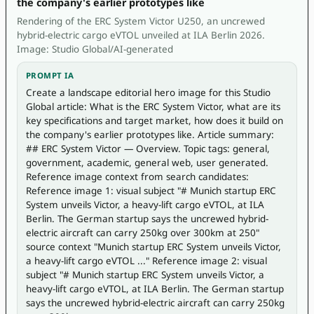
the company's earlier prototypes like
Rendering of the ERC System Victor U250, an uncrewed
hybrid-electric cargo eVTOL unveiled at ILA Berlin 2026.
Image: Studio Global/AI-generated
PROMPT IA
Create a landscape editorial hero image for this Studio 
Global article: What is the ERC System Victor, what are its 
key specifications and target market, how does it build on 
the company's earlier prototypes like. Article summary: 
## ERC System Victor — Overview. Topic tags: general, 
government, academic, general web, user generated. 
Reference image context from search candidates: 
Reference image 1: visual subject "# Munich startup ERC 
System unveils Victor, a heavy-lift cargo eVTOL, at ILA 
Berlin. The German startup says the uncrewed hybrid-
electric aircraft can carry 250kg over 300km at 250" 
source context "Munich startup ERC System unveils Victor, 
a heavy-lift cargo eVTOL ..." Reference image 2: visual 
subject "# Munich startup ERC System unveils Victor, a 
heavy-lift cargo eVTOL, at ILA Berlin. The German startup 
says the uncrewed hybrid-electric aircraft can carry 250kg 