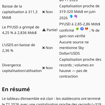
Capitalisation proche de
Baisse de la
319-320 Mds$ en juin
capitalisation à 311,3
❌ Non
Mds$
2026
PYUSD à 2,85-2,86 Mds$
Le PYUSD a grimpé de
⚠️ Partiel
confirmé
; % de
4,25 % à 2,836 Mds$
gain non vérifié
Aucune source ne
L'USDS en baisse de
❌ Non
mentionne Sky
2,36 %
Dollar/USDS
Capitalisation proche des
Divergence
records ; volumes en
❌ Non
capitalisation/utilisation
hausse — pas de
contraction
En résumé
Le tableau d'ensemble est clair : les stablecoins ont terminé
le T2 2026 avec une capitalisation proche des records (~319