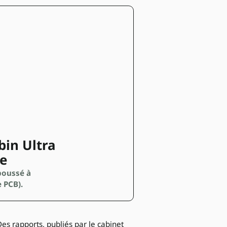
bin Ultra
ée
poussé à
e PCB).
Des rapports, publiés par le cabinet