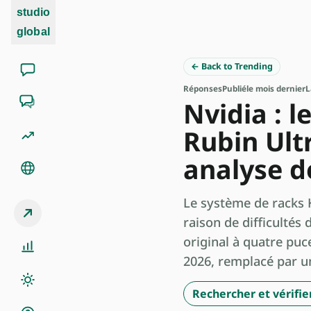
studio
global
← Back to Trending
Réponses
Publié
le mois dernier
L
Nvidia : 
Rubin Ult
analyse d
Le système de racks 
raison de difficultés
original à quatre puc
2026, remplacé par un
Rechercher et vérifier