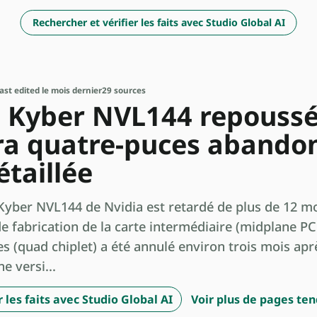
Rechercher et vérifier les faits avec Studio Global AI
ast edited le mois dernier
29 sources
le Kyber NVL144 repoussé
ra quatre-puces abando
étaillée
Kyber NVL144 de Nvidia est retardé de plus de 12 mo
 de fabrication de la carte intermédiaire (midplane P
es (quad chiplet) a été annulé environ trois mois a
e versi...
 les faits avec Studio Global AI
Voir plus de pages te