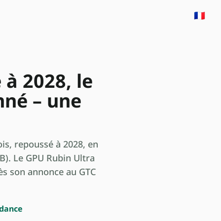
🇫🇷
 à 2028, le
nné – une
is, repoussé à 2028, en
CB). Le GPU Rubin Ultra
près son annonce au GTC
ndance