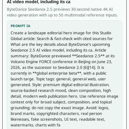
AI video model, including its ca
ByteDance Seedance 2.5 previews 30-second native 4K AI
video generation with up to 50 multimodal reference inputs.
PROMPT IA
Create a landscape editorial hero image for this Studio 
Global article: Search & fact-check with cited sources for 
What are the key details about ByteDance's upcoming 
Seedance 2.5 AI video model, including its ca. Article 
summary: ByteDance previewed **Seedance 2.5** at its 
Volcano Engine FORCE conference in Beijing on June 23, 
2026, as the successor to Seedance 2.0 [6][14]. It is 
currently in **global enterprise beta**, with a public 
launch targe. Topic tags: general, general web, user 
generated. Style: premium digital editorial illustration, 
source-backed research mood, clean composition, high 
detail, modern web publication hero. Use reference image 
context only for broad subject, composition, and topical 
grounding; do not copy the exact image. Avoid: logos, 
brand marks, copyrighted characters, real person 
likenesses, fake screenshots, UI text, readable text, 
watermarks, charts with fa