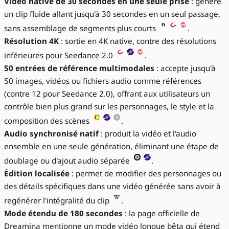
Vidéo native de 30 secondes en une seule prise
: génère
un clip fluide allant jusqu'à 30 secondes en un seul passage,
sans assemblage de segments plus courts
.
Résolution 4K
: sortie en 4K native, contre des résolutions
inférieures pour Seedance 2.0
.
50 entrées de référence multimodales
: accepte jusqu'à
50 images, vidéos ou fichiers audio comme références
(contre 12 pour Seedance 2.0), offrant aux utilisateurs un
contrôle bien plus grand sur les personnages, le style et la
composition des scènes
.
Audio synchronisé natif
: produit la vidéo et l'audio
ensemble en une seule génération, éliminant une étape de
doublage ou d'ajout audio séparée
.
Édition localisée
: permet de modifier des personnages ou
des détails spécifiques dans une vidéo générée sans avoir à
regénérer l'intégralité du clip
.
Mode étendu de 180 secondes
: la page officielle de
Dreamina mentionne un mode vidéo longue bêta qui étend