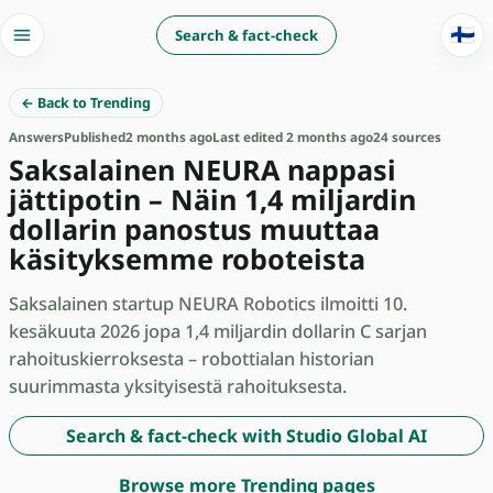
🇫🇮
Search & fact-check
← Back to Trending
Answers
Published
2 months ago
Last edited 2 months ago
24 sources
Saksalainen NEURA nappasi
jättipotin – Näin 1,4 miljardin
dollarin panostus muuttaa
käsityksemme roboteista
Saksalainen startup NEURA Robotics ilmoitti 10.
kesäkuuta 2026 jopa 1,4 miljardin dollarin C sarjan
rahoituskierroksesta – robottialan historian
suurimmasta yksityisestä rahoituksesta.
Search & fact-check with Studio Global AI
Browse more Trending pages