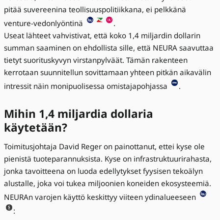
pitää suvereenina teollisuuspolitiikkana, ei pelkkänä
venture-vedonlyöntinä
.
Useat lähteet vahvistivat, että koko 1,4 miljardin dollarin
summan saaminen on ehdollista sille, että NEURA saavuttaa
tietyt suorituskyvyn virstanpylväät. Tämän rakenteen
kerrotaan suunnitellun sovittamaan yhteen pitkän aikavälin
intressit näin monipuolisessa omistajapohjassa
.
Mihin 1,4 miljardia dollaria
käytetään?
Toimitusjohtaja David Reger on painottanut, ettei kyse ole
pienistä tuoteparannuksista. Kyse on infrastruktuurirahasta,
jonka tavoitteena on luoda edellytykset fyysisen tekoälyn
alustalle, joka voi tukea miljoonien koneiden ekosysteemiä.
NEURAn varojen käyttö keskittyy viiteen ydinalueeseen
: