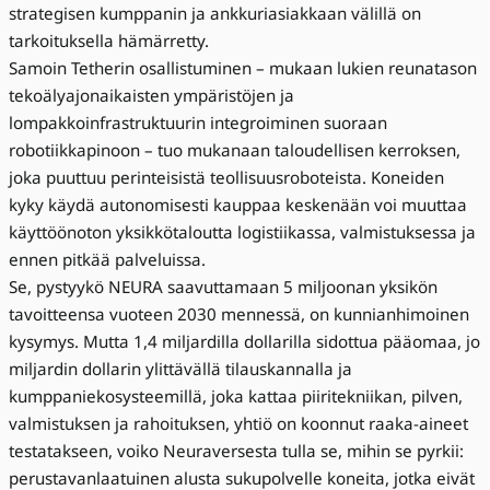
strategisen kumppanin ja ankkuriasiakkaan välillä on
tarkoituksella hämärretty.
Samoin Tetherin osallistuminen – mukaan lukien reunatason
tekoälyajonaikaisten ympäristöjen ja
lompakkoinfrastruktuurin integroiminen suoraan
robotiikkapinoon – tuo mukanaan taloudellisen kerroksen,
joka puuttuu perinteisistä teollisuusroboteista. Koneiden
kyky käydä autonomisesti kauppaa keskenään voi muuttaa
käyttöönoton yksikkötaloutta logistiikassa, valmistuksessa ja
ennen pitkää palveluissa.
Se, pystyykö NEURA saavuttamaan 5 miljoonan yksikön
tavoitteensa vuoteen 2030 mennessä, on kunnianhimoinen
kysymys. Mutta 1,4 miljardilla dollarilla sidottua pääomaa, jo
miljardin dollarin ylittävällä tilauskannalla ja
kumppaniekosysteemillä, joka kattaa piiritekniikan, pilven,
valmistuksen ja rahoituksen, yhtiö on koonnut raaka-aineet
testatakseen, voiko Neuraversesta tulla se, mihin se pyrkii:
perustavanlaatuinen alusta sukupolvelle koneita, jotka eivät