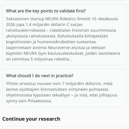
What are the key points to validate first?
Saksalainen startup NEURA Robotics ilmoitti 10. kesäkuuta
2026 jopa 1,4 miljardin dollarin C sarjan
rahoituskierroksesta – robottialan historian suurimmasta
yksityisestä rahoituksesta. Rahoituksella kiihdytetään
kognitiivisten ja humanoidirobottien tuotantoa,
laajennetaan avointa Neuraverse alustaa ja otetaan
käyttöön NEURA Gym koulutuskeskukset, joiden tavoitteena
on toimittaa 5 miljoonaa robottia...
What should I do next in practice?
Yhtiön arvostus nousee noin 7 miljardiin dollariin, mikä
kertoo sijoittajien kiinnostuksen siirtyneen puhtaasta
ohjelmistosta fyysiseen tekoälyyn – ja siitä, ettei johtajuus
synny vain Piilaaksossa.
Continue your research