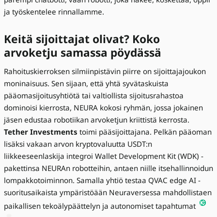
ja työskentelee rinnallamme.
Keitä sijoittajat olivat? Koko
arvoketju samassa pöydässä
Rahoituskierroksen silmiinpistävin piirre on sijoittajajoukon
moninaisuus. Sen sijaan, että yhtä syvätaskuista
pääomasijoitusyhtiötä tai valtiollista sijoitusrahastoa
dominoisi kierrosta, NEURA kokosi ryhmän, jossa jokainen
jäsen edustaa robotiikan arvoketjun kriittistä kerrosta.
Tether Investments
toimi pääsijoittajana. Pelkän pääoman
lisäksi vakaan arvon kryptovaluutta USDT:n
liikkeeseenlaskija integroi Wallet Development Kit (WDK) -
pakettinsa NEURAn robotteihin, antaen niille itsehallinnoidun
lompakkotoiminnon. Samalla yhtiö testaa QVAC edge AI -
suoritusaikaista ympäristöään Neuraversessa mahdollistaen
paikallisen tekoälypäättelyn ja autonomiset tapahtumat