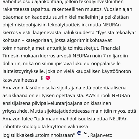
Rahoitus osuu ajankohtaan, jolloin tekoälyinvestointien
rakenteessa tapahtuu rakenteellinen muutos. Vuosien ajan
pääomaa on kaadettu suuriin kielimalleihin ja pelkästään
ohjelmistopohjaisiin tekoälytuotteisiin, mutta NEURAn
kierros viestii laajenevasta halukkuudesta "fyysistä tekoälyä"
kohtaan – kategoriaan, jossa algoritmit kohtaavat
toiminnanohjaimet, anturit ja toimitusketjut. Financial
Timesin mukaan kierros arvosti NEURAn noin 7 miljardiin
dollariin, mikä on silmiinpistävä luku eurooppalaiselle
laitteistoyritykselle, joka on vielä kaupallisen käyttöönoton
kasvuvaiheessa
.
Amazonin läsnäolo sekä sijoittajana että potentiaalisena
asiakkaana on erityisen opettavaista. AWS:n rooli NEURAn
ensisijaisena pilvipalveluntarjoajana on klassinen
yrityssuhde. Mutta sijoittajatiedotteessa mainittiin myös, että
Amazon tulee "tutkimaan mahdollisuuksia ottaa NEURAn
robottiteknologioita käyttöön valituissa
logistiikkakeskustoiminnoissaan"
. Rajanveto