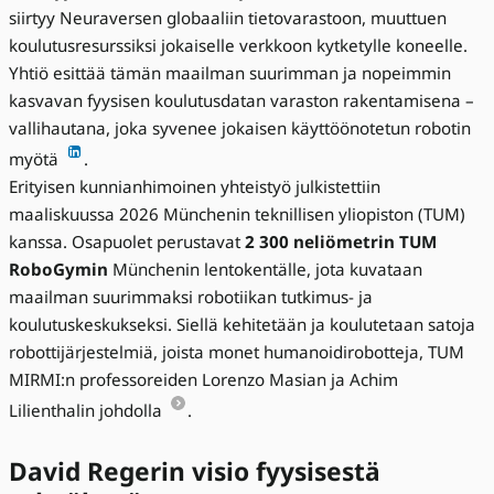
siirtyy Neuraversen globaaliin tietovarastoon, muuttuen
koulutusresurssiksi jokaiselle verkkoon kytketylle koneelle.
Yhtiö esittää tämän maailman suurimman ja nopeimmin
kasvavan fyysisen koulutusdatan varaston rakentamisena –
vallihautana, joka syvenee jokaisen käyttöönotetun robotin
myötä
.
Erityisen kunnianhimoinen yhteistyö julkistettiin
maaliskuussa 2026 Münchenin teknillisen yliopiston (TUM)
kanssa. Osapuolet perustavat
2 300 neliömetrin TUM
RoboGymin
Münchenin lentokentälle, jota kuvataan
maailman suurimmaksi robotiikan tutkimus- ja
koulutuskeskukseksi. Siellä kehitetään ja koulutetaan satoja
robottijärjestelmiä, joista monet humanoidirobotteja, TUM
MIRMI:n professoreiden Lorenzo Masian ja Achim
Lilienthalin johdolla
.
David Regerin visio fyysisestä