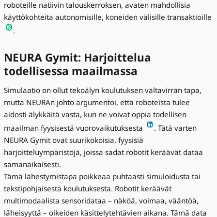
roboteille natiivin talouskerroksen, avaten mahdollisia
käyttökohteita autonomisille, koneiden välisille transaktioille
.
NEURA Gymit: Harjoittelua
todellisessa maailmassa
Simulaatio on ollut tekoälyn koulutuksen valtavirran tapa,
mutta NEURAn johto argumentoi, että roboteista tulee
aidosti älykkäitä vasta, kun ne voivat oppia todellisen
maailman fyysisestä vuorovaikutuksesta
. Tätä varten
NEURA Gymit ovat suurikokoisia, fyysisiä
harjoitteluympäristöjä, joissa sadat robotit keräävät dataa
samanaikaisesti.
Tämä lähestymistapa poikkeaa puhtaasti simuloidusta tai
tekstipohjaisesta koulutuksesta. Robotit keräävät
multimodaalista sensoridataa – näköä, voimaa, vääntöä,
läheisyyttä – oikeiden käsittelytehtävien aikana. Tämä data