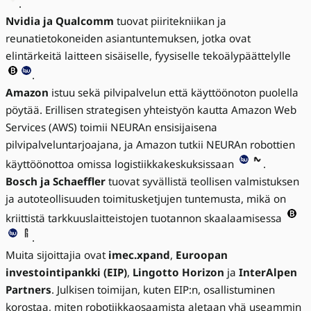
.
Nvidia ja Qualcomm
tuovat piiritekniikan ja
reunatietokoneiden asiantuntemuksen, jotka ovat
elintärkeitä laitteen sisäiselle, fyysiselle tekoälypäättelylle
.
Amazon
istuu sekä pilvipalvelun että käyttöönoton puolella
pöytää. Erillisen strategisen yhteistyön kautta Amazon Web
Services (AWS) toimii NEURAn ensisijaisena
pilvipalveluntarjoajana, ja Amazon tutkii NEURAn robottien
käyttöönottoa omissa logistiikkakeskuksissaan
.
Bosch ja Schaeffler
tuovat syvällistä teollisen valmistuksen
ja autoteollisuuden toimitusketjujen tuntemusta, mikä on
kriittistä tarkkuuslaitteistojen tuotannon skaalaamisessa
.
Muita sijoittajia ovat
imec.xpand
,
Euroopan
investointipankki (EIP)
,
Lingotto Horizon
ja
InterAlpen
Partners
. Julkisen toimijan, kuten EIP:n, osallistuminen
korostaa, miten robotiikkaosaamista aletaan yhä useammin