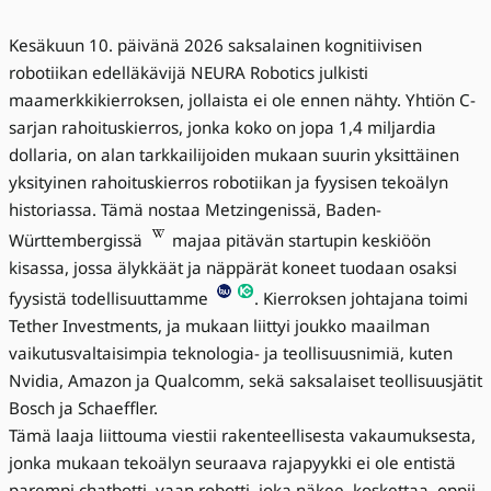
Kesäkuun 10. päivänä 2026 saksalainen kognitiivisen
robotiikan edelläkävijä NEURA Robotics julkisti
maamerkkikierroksen, jollaista ei ole ennen nähty. Yhtiön C-
sarjan rahoituskierros, jonka koko on jopa 1,4 miljardia
dollaria, on alan tarkkailijoiden mukaan suurin yksittäinen
yksityinen rahoituskierros robotiikan ja fyysisen tekoälyn
historiassa. Tämä nostaa Metzingenissä, Baden-
Württembergissä
majaa pitävän startupin keskiöön
kisassa, jossa älykkäät ja näppärät koneet tuodaan osaksi
fyysistä todellisuuttamme
. Kierroksen johtajana toimi
Tether Investments, ja mukaan liittyi joukko maailman
vaikutusvaltaisimpia teknologia- ja teollisuusnimiä, kuten
Nvidia, Amazon ja Qualcomm, sekä saksalaiset teollisuusjätit
Bosch ja Schaeffler.
Tämä laaja liittouma viestii rakenteellisesta vakaumuksesta,
jonka mukaan tekoälyn seuraava rajapyykki ei ole entistä
parempi chatbotti, vaan robotti, joka näkee, koskettaa, oppii