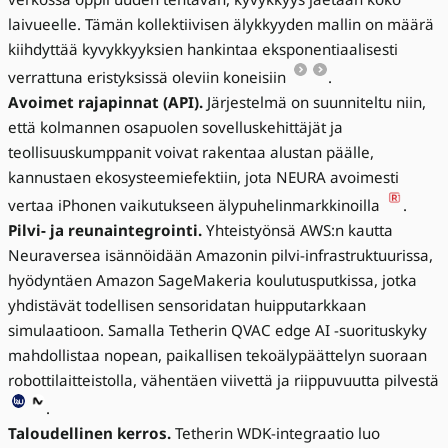
laivueelle. Tämän kollektiivisen älykkyyden mallin on määrä
kiihdyttää kyvykkyyksien hankintaa eksponentiaalisesti
verrattuna eristyksissä oleviin koneisiin
.
Avoimet rajapinnat (API).
Järjestelmä on suunniteltu niin,
että kolmannen osapuolen sovelluskehittäjät ja
teollisuuskumppanit voivat rakentaa alustan päälle,
kannustaen ekosysteemiefektiin, jota NEURA avoimesti
vertaa iPhonen vaikutukseen älypuhelinmarkkinoilla
.
Pilvi- ja reunaintegrointi.
Yhteistyönsä AWS:n kautta
Neuraversea isännöidään Amazonin pilvi-infrastruktuurissa,
hyödyntäen Amazon SageMakeria koulutusputkissa, jotka
yhdistävät todellisen sensoridatan huipputarkkaan
simulaatioon. Samalla Tetherin QVAC edge AI -suorituskyky
mahdollistaa nopean, paikallisen tekoälypäättelyn suoraan
robottilaitteistolla, vähentäen viivettä ja riippuvuutta pilvestä
.
Taloudellinen kerros.
Tetherin WDK-integraatio luo