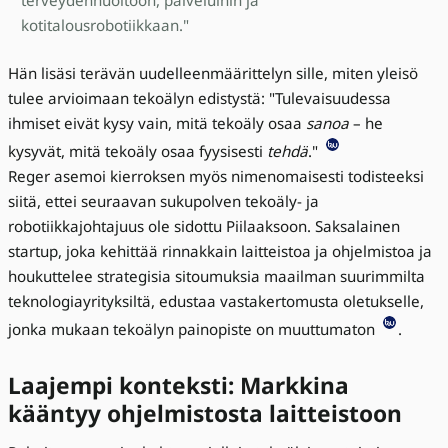
kotitalousrobotiikkaan."
Hän lisäsi terävän uudelleenmäärittelyn sille, miten yleisö
tulee arvioimaan tekoälyn edistystä: "Tulevaisuudessa
ihmiset eivät kysy vain, mitä tekoäly osaa
sanoa
– he
kysyvät, mitä tekoäly osaa fyysisesti
tehdä
."
Reger asemoi kierroksen myös nimenomaisesti todisteeksi
siitä, ettei seuraavan sukupolven tekoäly- ja
robotiikkajohtajuus ole sidottu Piilaaksoon. Saksalainen
startup, joka kehittää rinnakkain laitteistoa ja ohjelmistoa ja
houkuttelee strategisia sitoumuksia maailman suurimmilta
teknologiayrityksiltä, edustaa vastakertomusta oletukselle,
jonka mukaan tekoälyn painopiste on muuttumaton
.
Laajempi konteksti: Markkina
kääntyy ohjelmistosta laitteistoon