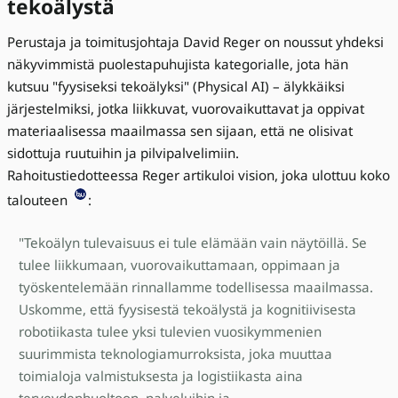
tekoälystä
Perustaja ja toimitusjohtaja David Reger on noussut yhdeksi
näkyvimmistä puolestapuhujista kategorialle, jota hän
kutsuu "fyysiseksi tekoälyksi" (Physical AI) – älykkäiksi
järjestelmiksi, jotka liikkuvat, vuorovaikuttavat ja oppivat
materiaalisessa maailmassa sen sijaan, että ne olisivat
sidottuja ruutuihin ja pilvipalvelimiin.
Rahoitustiedotteessa Reger artikuloi vision, joka ulottuu koko
talouteen
:
"Tekoälyn tulevaisuus ei tule elämään vain näytöillä. Se
tulee liikkumaan, vuorovaikuttamaan, oppimaan ja
työskentelemään rinnallamme todellisessa maailmassa.
Uskomme, että fyysisestä tekoälystä ja kognitiivisesta
robotiikasta tulee yksi tulevien vuosikymmenien
suurimmista teknologiamurroksista, joka muuttaa
toimialoja valmistuksesta ja logistiikasta aina
terveydenhuoltoon, palveluihin ja