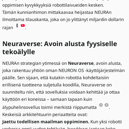
oppimisen kyvykkyyksiä robottilaivueiden kesken.
Tämän kunnianhimon mittakaavaa heijastaa NEURAn
ilmoittama tilauskanta, joka on jo ylittänyt miljardin dollarin
rajan
.
Neuraverse: Avoin alusta fyysiselle
tekoälylle
NEURAn strategian ytimessä on
Neuraverse
, avoin alusta,
joka rakentuu yhtiön oman NEURON OS -käyttöjärjestelmän
päälle. Sen sijaan, että kutakin robottia kohdeltaisiin
erillisenä tuotteena suljetulla koodilla, Neuraverse on
suunniteltu niin, että sovelluksia voidaan kehittää ja ottaa
käyttöön eri koneissa – samaan tapaan kuin
älypuhelinsovellus toimii merkistä riippumatta
.
Keskeisiä arkkitehtuurin periaatteita ovat:
Jaettu todellisen maailman oppiminen.
Kun yksi robotti
verkossa oppii uuden tehtävän, kyvykkyys jaetaan koko