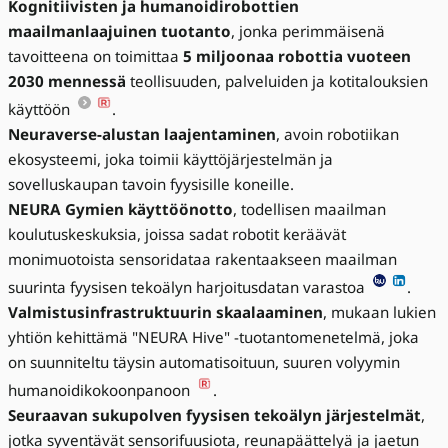
Kognitiivisten ja humanoidirobottien
maailmanlaajuinen tuotanto
, jonka perimmäisenä
tavoitteena on toimittaa
5 miljoonaa robottia vuoteen
2030 mennessä
teollisuuden, palveluiden ja kotitalouksien
käyttöön
.
Neuraverse-alustan laajentaminen
, avoin robotiikan
ekosysteemi, joka toimii käyttöjärjestelmän ja
sovelluskaupan tavoin fyysisille koneille.
NEURA Gymien käyttöönotto
, todellisen maailman
koulutuskeskuksia, joissa sadat robotit keräävät
monimuotoista sensoridataa rakentaakseen maailman
suurinta fyysisen tekoälyn harjoitusdatan varastoa
.
Valmistusinfrastruktuurin skaalaaminen
, mukaan lukien
yhtiön kehittämä "NEURA Hive" -tuotantomenetelmä, joka
on suunniteltu täysin automatisoituun, suuren volyymin
humanoidikokoonpanoon
.
Seuraavan sukupolven fyysisen tekoälyn järjestelmät
,
jotka syventävät sensorifuusiota, reunapäättelyä ja jaetun