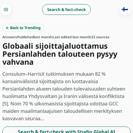
🇫🇮
Search & fact-check
← Back to Trending
Answers
Published
last month
Last edited last month
23 sources
Globaali sijoittajaluottamus
Persianlahden talouteen pysyy
vahvana
Consulum–HarrisX tutkimuksen mukaan 82 %
kansainvälisistä sijoittajista on luottavaisia
Persianlahden alueen talouden tulevaisuuden suhteen
huolimatta Yhdysvaltain ja Iranin välisestä konfliktista
[5]. Noin 70 % ulkomaisista sijoittajista odottaa GCC
maiden maailmanlaajuisen taloudellisen merkityksen
kasvavan seuraa...
Search & fact-check with Studio Global AI