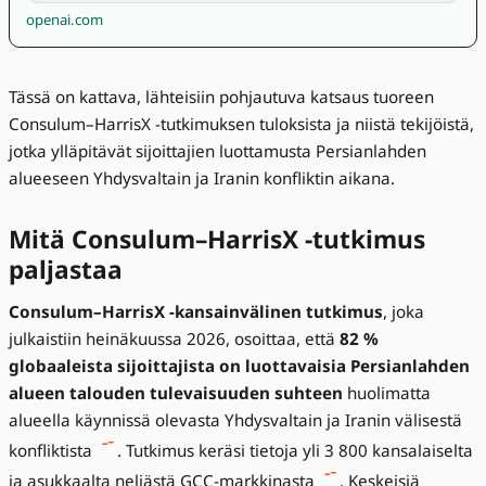
openai.com
Tässä on kattava, lähteisiin pohjautuva katsaus tuoreen
Consulum–HarrisX -tutkimuksen tuloksista ja niistä tekijöistä,
jotka ylläpitävät sijoittajien luottamusta Persianlahden
alueeseen Yhdysvaltain ja Iranin konfliktin aikana.
Mitä Consulum–HarrisX -tutkimus
paljastaa
Consulum–HarrisX -kansainvälinen tutkimus
, joka
julkaistiin heinäkuussa 2026, osoittaa, että
82 %
globaaleista sijoittajista on luottavaisia Persianlahden
alueen talouden tulevaisuuden suhteen
huolimatta
alueella käynnissä olevasta Yhdysvaltain ja Iranin välisestä
konfliktista
. Tutkimus keräsi tietoja yli 3 800 kansalaiselta
ja asukkaalta neljästä GCC-markkinasta
. Keskeisiä