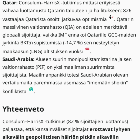
Qatar:
Consulum–HarrisX -tutkimus mittasi erityisesti
vahvaa luottamusta Qatarin talouteen ja hallitukseen; 826
vastaajaa Qatarista osoitti jatkuvaa optimismia
. Qatarin
massiivinen valtionrahasto (QIA) on edelleen merkittävä
globaali sijoittaja, vaikka IMF ennakoi Qatarille GCC-maiden
jyrkintä BKT:n supistumista (-14,7 %) sen nesteytetyn
maakaasun (LNG) altistuksen vuoksi
.
Saudi-Arabia:
Alueen suurin monipuolistamistarina ja sen
valtionrahasto (PIF) on yksi maailman suurimmista
sijoittajista. Maailmanpankki totesi Saudi-Arabian olevan
vertailumaita paremmassa asemassa "imemään shokin"
konfliktista
.
Yhteenveto
Consulum–HarrisX -tutkimus (82 % sijoittajien luottamus)
paljastaa, että kansainväliset sijoittajat
erottavat lyhyen
aikavälin geopoliittisen häiriön pitkän aikavälin