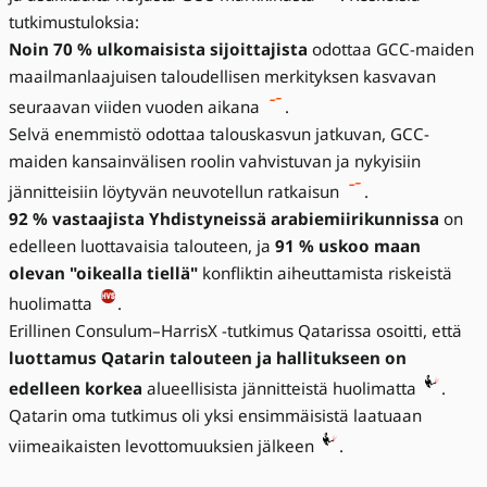
tutkimustuloksia:
Noin 70 % ulkomaisista sijoittajista
odottaa GCC-maiden
maailmanlaajuisen taloudellisen merkityksen kasvavan
seuraavan viiden vuoden aikana
.
Selvä enemmistö odottaa talouskasvun jatkuvan, GCC-
maiden kansainvälisen roolin vahvistuvan ja nykyisiin
jännitteisiin löytyvän neuvotellun ratkaisun
.
92 % vastaajista Yhdistyneissä arabiemiirikunnissa
on
edelleen luottavaisia talouteen, ja
91 % uskoo maan
olevan "oikealla tiellä"
konfliktin aiheuttamista riskeistä
huolimatta
.
Erillinen Consulum–HarrisX -tutkimus Qatarissa osoitti, että
luottamus Qatarin talouteen ja hallitukseen on
edelleen korkea
alueellisista jännitteistä huolimatta
.
Qatarin oma tutkimus oli yksi ensimmäisistä laatuaan
viimeaikaisten levottomuuksien jälkeen
.