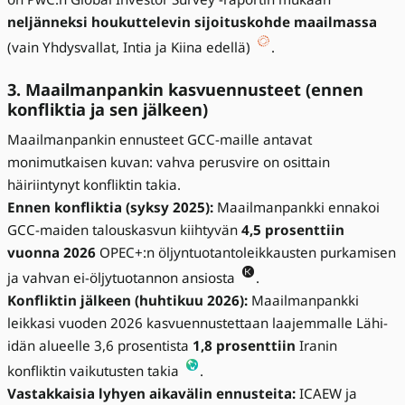
neljänneksi houkuttelevin sijoituskohde maailmassa
(vain Yhdysvallat, Intia ja Kiina edellä)
.
3. Maailmanpankin kasvuennusteet (ennen
konfliktia ja sen jälkeen)
Maailmanpankin ennusteet GCC-maille antavat
monimutkaisen kuvan: vahva perusvire on osittain
häiriintynyt konfliktin takia.
Ennen konfliktia (syksy 2025):
Maailmanpankki ennakoi
GCC-maiden talouskasvun kiihtyvän
4,5 prosenttiin
vuonna 2026
OPEC+:n öljyntuotantoleikkausten purkamisen
ja vahvan ei-öljytuotannon ansiosta
.
Konfliktin jälkeen (huhtikuu 2026):
Maailmanpankki
leikkasi vuoden 2026 kasvuennustettaan laajemmalle Lähi-
idän alueelle 3,6 prosentista
1,8 prosenttiin
Iranin
konfliktin vaikutusten takia
.
Vastakkaisia lyhyen aikavälin ennusteita:
ICAEW ja