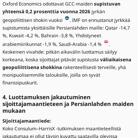
Oxford Economics odottavat GCC-maiden
supistuvan
yhteensä 0,2 prosenttia vuonna 2026
jyrkän
geopoliittisen shokin vuoksi
. IMF on ennustanut jyrkkää
supistumista yksittäisille Persianlahden maille: Qatar -14,7
%, Kuwait -4,2 %, Bahrain -3,8 %, Yhdistyneet
arabiemiirikunnat -1,9 %, Saudi-Arabia -1,4 %
.
Keskeinen vivahde: pitkän aikavälin luottamus säilyy
korkeana, koska sijoittajat pitävät supistusta
väliaikaisena
geopoliittisena shokkina
rakenteellisesti terveille, yhä
monipuolisemmille talouksille, joilla on syvät
finanssipuskurit.
4. Luottamuksen jakautuminen
sijoittajamaantieteen ja Persianlahden maiden
mukaan
Sijoittajamaantiede:
Koko Consulum–HarrisX -tutkimuksen maantieteellistä
jakautumaa ei ollut täysin kuvattu saatavilla olevissa