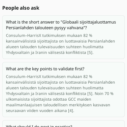
People also ask
What is the short answer to "Globaali sijoittajaluottamus
Persianlahden talouteen pysyy vahvana"?
Consulum–HarrisX tutkimuksen mukaan 82 %
kansainvälisistä sijoittajista on luottavaisia Persianlahden
alueen talouden tulevaisuuden suhteen huolimatta
Yhdysvaltain ja Iranin välisestä konfliktista [5].
What are the key points to validate first?
Consulum–HarrisX tutkimuksen mukaan 82 %
kansainvälisistä sijoittajista on luottavaisia Persianlahden
alueen talouden tulevaisuuden suhteen huolimatta
Yhdysvaltain ja Iranin välisestä konfliktista [5]. Noin 70 %
ulkomaisista sijoittajista odottaa GCC maiden
maailmanlaajuisen taloudellisen merkityksen kasvavan
seuraavan viiden vuoden aikana [4].
What should I do next in practice?