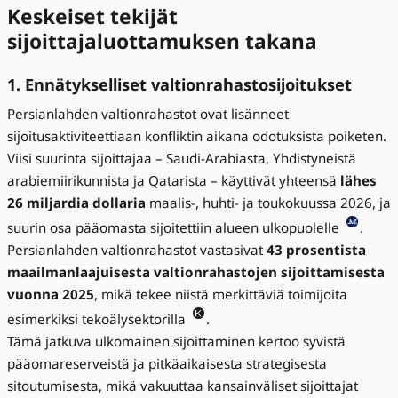
Keskeiset tekijät
sijoittajaluottamuksen takana
1. Ennätykselliset valtionrahastosijoitukset
Persianlahden valtionrahastot ovat lisänneet
sijoitusaktiviteettiaan konfliktin aikana odotuksista poiketen.
Viisi suurinta sijoittajaa – Saudi-Arabiasta, Yhdistyneistä
arabiemiirikunnista ja Qatarista – käyttivät yhteensä
lähes
26 miljardia dollaria
maalis-, huhti- ja toukokuussa 2026, ja
suurin osa pääomasta sijoitettiin alueen ulkopuolelle
.
Persianlahden valtionrahastot vastasivat
43 prosentista
maailmanlaajuisesta valtionrahastojen sijoittamisesta
vuonna 2025
, mikä tekee niistä merkittäviä toimijoita
esimerkiksi tekoälysektorilla
.
Tämä jatkuva ulkomainen sijoittaminen kertoo syvistä
pääomareserveistä ja pitkäaikaisesta strategisesta
sitoutumisesta, mikä vakuuttaa kansainväliset sijoittajat