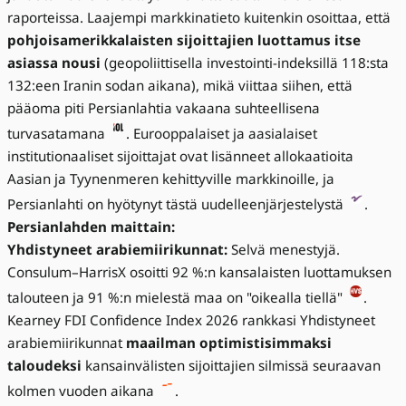
raporteissa. Laajempi markkinatieto kuitenkin osoittaa, että
pohjoisamerikkalaisten sijoittajien luottamus itse
asiassa nousi
(geopoliittisella investointi-indeksillä 118:sta
132:een Iranin sodan aikana), mikä viittaa siihen, että
pääoma piti Persianlahtia vakaana suhteellisena
turvasatamana
. Eurooppalaiset ja aasialaiset
institutionaaliset sijoittajat ovat lisänneet allokaatioita
Aasian ja Tyynenmeren kehittyville markkinoille, ja
Persianlahti on hyötynyt tästä uudelleenjärjestelystä
.
Persianlahden maittain:
Yhdistyneet arabiemiirikunnat:
Selvä menestyjä.
Consulum–HarrisX osoitti 92 %:n kansalaisten luottamuksen
talouteen ja 91 %:n mielestä maa on "oikealla tiellä"
.
Kearney FDI Confidence Index 2026 rankkasi Yhdistyneet
arabiemiirikunnat
maailman optimistisimmaksi
taloudeksi
kansainvälisten sijoittajien silmissä seuraavan
kolmen vuoden aikana
.