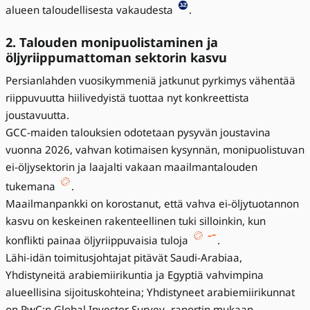
alueen taloudellisesta vakaudesta
.
2. Talouden monipuolistaminen ja
öljyriippumattoman sektorin kasvu
Persianlahden vuosikymmeniä jatkunut pyrkimys vähentää
riippuvuutta hiilivedyistä tuottaa nyt konkreettista
joustavuutta.
GCC-maiden talouksien odotetaan pysyvän joustavina
vuonna 2026, vahvan kotimaisen kysynnän, monipuolistuvan
ei-öljysektorin ja laajalti vakaan maailmantalouden
tukemana
.
Maailmanpankki on korostanut, että vahva ei-öljytuotannon
kasvu on keskeinen rakenteellinen tuki silloinkin, kun
konflikti painaa öljyriippuvaisia tuloja
.
Lähi-idän toimitusjohtajat pitävät Saudi-Arabiaa,
Yhdistyneitä arabiemiirikuntia ja Egyptiä vahvimpina
alueellisina sijoituskohteina; Yhdistyneet arabiemiirikunnat
on PwC:n Global Investor Survey -raportin mukaan