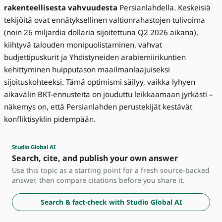
rakenteellisesta vahvuudesta
Persianlahdella. Keskeisiä
tekijöitä ovat ennätyksellinen valtionrahastojen tulivoima
(noin 26 miljardia dollaria sijoitettuna Q2 2026 aikana),
kiihtyvä talouden monipuolistaminen, vahvat
budjettipuskurit ja Yhdistyneiden arabiemiirikuntien
kehittyminen huipputason maailmanlaajuiseksi
sijoituskohteeksi. Tämä optimismi säilyy, vaikka lyhyen
aikavälin BKT-ennusteita on jouduttu leikkaamaan jyrkästi –
näkemys on, että Persianlahden perustekijät kestävät
konfliktisyklin pidempään.
Studio Global AI
Search, cite, and publish your own answer
Use this topic as a starting point for a fresh source-backed
answer, then compare citations before you share it.
Search & fact-check with Studio Global AI