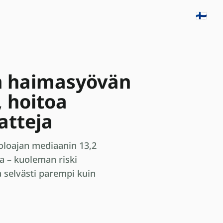
🇫🇮
en haimasyövän
, hoitoa
atteja
oloajan mediaanin 13,2
a – kuoleman riski
la selvästi parempi kuin