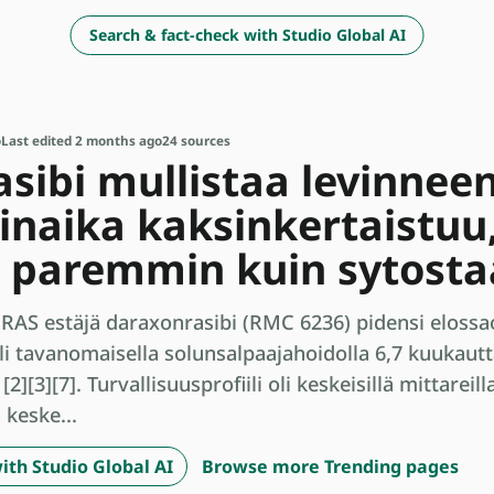
Search & fact-check with Studio Global AI
o
Last edited 2 months ago
24 sources
sibi mullistaa levinne
linaika kaksinkertaistuu
 paremmin kuin sytosta
 RAS estäjä daraxonrasibi (RMC 6236) pidensi elossa
i tavanomaisella solunsalpaajahoidolla 6,7 kuukautt
2][3][7]. Turvallisuusprofiili oli keskeisillä mittareil
 keske...
ith Studio Global AI
Browse more Trending pages