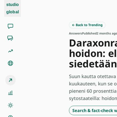
studio
global
← Back to Trending
Answers
Published
2 months ag
Daraxonra
hoidon: e
siedetään
Suun kautta otettava
kuukauteen, kun se ol
pieneni 60 prosenttia [
sytostaateilla: hoidon
Search & fact-check w