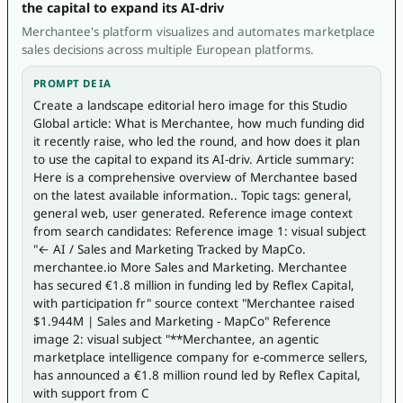
the capital to expand its AI-driv
Merchantee's platform visualizes and automates marketplace
sales decisions across multiple European platforms.
PROMPT DE IA
Create a landscape editorial hero image for this Studio 
Global article: What is Merchantee, how much funding did 
it recently raise, who led the round, and how does it plan 
to use the capital to expand its AI-driv. Article summary: 
Here is a comprehensive overview of Merchantee based 
on the latest available information.. Topic tags: general, 
general web, user generated. Reference image context 
from search candidates: Reference image 1: visual subject 
"← AI / Sales and Marketing Tracked by MapCo. 
merchantee.io More Sales and Marketing. Merchantee 
has secured €1.8 million in funding led by Reflex Capital, 
with participation fr" source context "Merchantee raised 
$1.944M | Sales and Marketing - MapCo" Reference 
image 2: visual subject "**Merchantee, an agentic 
marketplace intelligence company for e-commerce sellers, 
has announced a €1.8 million round led by Reflex Capital, 
with support from C