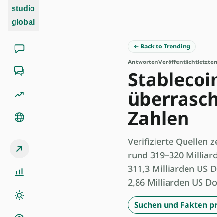
studio
global
← Back to Trending
Antworten
Veröffentlicht
letzte
Stablecoi
überrasch
Zahlen
Verifizierte Quellen 
rund 319–320 Milliar
311,3 Milliarden US D
2,86 Milliarden US Dol
Suchen und Fakten pr