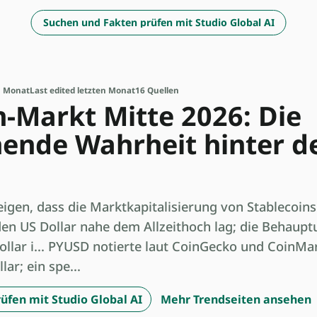
Suchen und Fakten prüfen mit Studio Global AI
n Monat
Last edited letzten Monat
16 Quellen
n-Markt Mitte 2026: Die
ende Wahrheit hinter d
zeigen, dass die Marktkapitalisierung von Stablecoins
den US Dollar nahe dem Allzeithoch lag; die Behaupt
ollar i... PYUSD notierte laut CoinGecko und CoinMa
lar; ein spe...
üfen mit Studio Global AI
Mehr Trendseiten ansehen