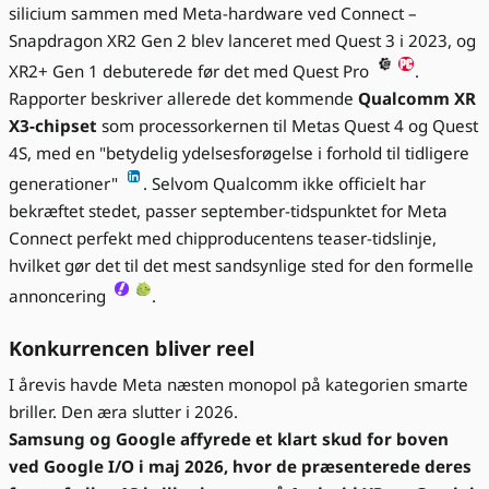
silicium sammen med Meta-hardware ved Connect –
Snapdragon XR2 Gen 2 blev lanceret med Quest 3 i 2023, og
XR2+ Gen 1 debuterede før det med Quest Pro
.
Rapporter beskriver allerede det kommende
Qualcomm XR
X3-chipset
som processorkernen til Metas Quest 4 og Quest
4S, med en "betydelig ydelsesforøgelse i forhold til tidligere
generationer"
. Selvom Qualcomm ikke officielt har
bekræftet stedet, passer september-tidspunktet for Meta
Connect perfekt med chipproducentens teaser-tidslinje,
hvilket gør det til det mest sandsynlige sted for den formelle
annoncering
.
Konkurrencen bliver reel
I årevis havde Meta næsten monopol på kategorien smarte
briller. Den æra slutter i 2026.
Samsung og Google affyrede et klart skud for boven
ved Google I/O i maj 2026, hvor de præsenterede deres