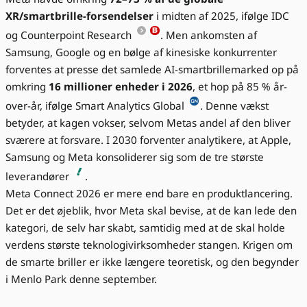
XR/smartbrille-forsendelser
i midten af 2025, ifølge IDC
og Counterpoint Research
. Men ankomsten af
Samsung, Google og en bølge af kinesiske konkurrenter
forventes at presse det samlede AI-smartbrillemarked op på
omkring
16 millioner enheder i 2026
, et hop på 85 % år-
over-år, ifølge Smart Analytics Global
. Denne vækst
betyder, at kagen vokser, selvom Metas andel af den bliver
sværere at forsvare. I 2030 forventer analytikere, at Apple,
Samsung og Meta konsoliderer sig som de tre største
leverandører
.
Meta Connect 2026 er mere end bare en produktlancering.
Det er det øjeblik, hvor Meta skal bevise, at de kan lede den
kategori, de selv har skabt, samtidig med at de skal holde
verdens største teknologivirksomheder stangen. Krigen om
de smarte briller er ikke længere teoretisk, og den begynder
i Menlo Park denne september.