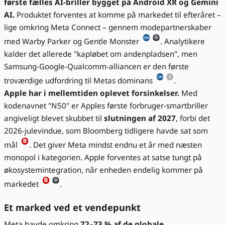
første fælles AI-briller bygget på Android XR og Gemini
AI.
Produktet forventes at komme på markedet til efteråret –
lige omkring Meta Connect – gennem modepartnerskaber
med Warby Parker og Gentle Monster
. Analytikere
kalder det allerede "kapløbet om andenpladsen", men
Samsung-Google-Qualcomm-alliancen er den første
troværdige udfordring til Metas dominans
.
Apple har i mellemtiden oplevet forsinkelser.
Med
kodenavnet "N50" er Apples første forbruger-smartbriller
angiveligt blevet skubbet til
slutningen af 2027
, forbi det
2026-julevindue, som Bloomberg tidligere havde sat som
mål
. Det giver Meta mindst endnu et år med næsten
monopol i kategorien. Apple forventes at satse tungt på
økosystemintegration, når enheden endelig kommer på
markedet
.
Et marked ved et vendepunkt
Meta havde omkring
72–73 % af de globale