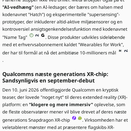
"AI-vedhæng"
(en AI-ledsager, der bæres om halsen med
kodenavnet "Hatch") og eksperimentelle "supersensing"-
prototyper, der inkluderer altid-aktive miljøsensorer og en
kontroversiel ansigtsgenkendelsesfunktion med kodenavnet
"Name Tag"
. Disse produkter udvikles sideløbende
med et erhvervsabonnement kaldet "Wearables for Work",
der har til formål at nå det ambitiøse 10-millioners mål
.
Qualcomms næste generations XR-chip:
Sandsynligvis en september-debut
Den 10. juni 2026 offentliggjorde Qualcomm en kryptisk
teaser, der lovede "noget nyt" til deres extended reality (XR)-
platform: en
"klogere og mere immersiv"
oplevelse, som
de fleste observatører mener vil blive drevet af deres næste
generations Snapdragon XR-chip
. Virksomheden har et
veletableret mønster med at præsentere flagskibs-XR-