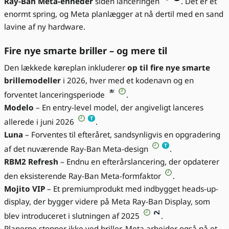
Ray-Ban Meta-enheder
siden lanceringen
. Det er et
enormt spring, og Meta planlægger at nå dertil med en sand
lavine af ny hardware.
Fire nye smarte briller – og mere til
Den lækkede køreplan inkluderer
op til fire nye smarte
brillemodeller
i 2026, hver med et kodenavn og en
forventet lanceringsperiode
.
Modelo
– En entry-level model, der angiveligt lanceres
allerede i juni 2026
.
Luna
– Forventes til efteråret, sandsynligvis en opgradering
af det nuværende Ray-Ban Meta-design
.
RBM2 Refresh
– Endnu en efterårslancering, der opdaterer
den eksisterende Ray-Ban Meta-formfaktor
.
Mojito VIP
– Et premiumprodukt med indbygget heads-up-
display, der bygger videre på Meta Ray-Ban Display, som
blev introduceret i slutningen af 2025
.
Planerne stopper ikke ved briller. Meta arbejder også på et