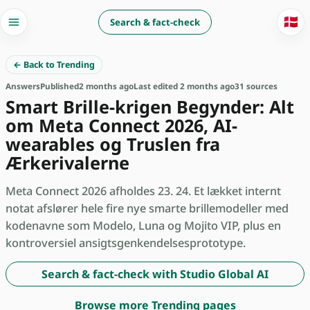
🇩🇰
Search & fact-check
← Back to Trending
Answers
Published
2 months ago
Last edited 2 months ago
31 sources
Smart Brille-krigen Begynder: Alt
om Meta Connect 2026, AI-
wearables og Truslen fra
Ærkerivalerne
Meta Connect 2026 afholdes 23. 24. Et lækket internt
notat afslører hele fire nye smarte brillemodeller med
kodenavne som Modelo, Luna og Mojito VIP, plus en
kontroversiel ansigtsgenkendelsesprototype.
Search & fact-check with Studio Global AI
Browse more Trending pages