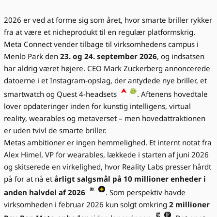
2026 er ved at forme sig som året, hvor smarte briller rykker
fra at være et nicheprodukt til en regulær platformskrig.
Meta Connect vender tilbage til virksomhedens campus i
Menlo Park den
23. og 24. september 2026
, og indsatsen
har aldrig været højere. CEO Mark Zuckerberg annoncerede
datoerne i et Instagram-opslag, der antydede nye briller, et
smartwatch og Quest 4-headsets
. Aftenens hovedtale
lover opdateringer inden for kunstig intelligens, virtual
reality, wearables og metaverset – men hovedattraktionen
er uden tvivl de smarte briller.
Metas ambitioner er ingen hemmelighed. Et internt notat fra
Alex Himel, VP for wearables, lækkede i starten af juni 2026
og skitserede en virkelighed, hvor Reality Labs presser hårdt
på for at nå et
årligt salgsmål på 10 millioner enheder i
anden halvdel af 2026
. Som perspektiv havde
virksomheden i februar 2026 kun solgt omkring
2 millioner