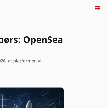
🇩🇰
-børs: OpenSea
6, at platformen vil