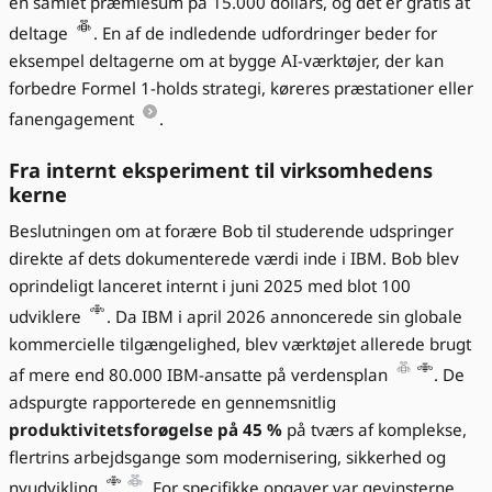
en samlet præmiesum på 15.000 dollars, og det er gratis at
deltage
. En af de indledende udfordringer beder for
eksempel deltagerne om at bygge AI-værktøjer, der kan
forbedre Formel 1-holds strategi, køreres præstationer eller
fanengagement
.
Fra internt eksperiment til virksomhedens
kerne
Beslutningen om at forære Bob til studerende udspringer
direkte af dets dokumenterede værdi inde i IBM. Bob blev
oprindeligt lanceret internt i juni 2025 med blot 100
udviklere
. Da IBM i april 2026 annoncerede sin globale
kommercielle tilgængelighed, blev værktøjet allerede brugt
af mere end 80.000 IBM-ansatte på verdensplan
. De
adspurgte rapporterede en gennemsnitlig
produktivitetsforøgelse på 45 %
på tværs af komplekse,
flertrins arbejdsgange som modernisering, sikkerhed og
nyudvikling
. For specifikke opgaver var gevinsterne