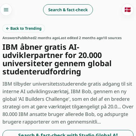
🇩🇰
Search & fact-check
← Back to Trending
Answers
Published
2 months ago
Last edited 2 months ago
10 sources
IBM åbner gratis AI-
udviklerpartner for 20.000
universiteter gennem global
studenterudfordring
IBM tilbyder universitetsstuderende gratis adgang til sit
interne AI udviklingsværktøj, IBM Bob, gennem en ny
global 'AI Builders Challenge', som en del af en bredere
strategi om at gøre værktøjet tilgængeligt på 20.0... Over
80.000 IBM ansatte bruger allerede Bob, og adspurgte
brugere rapporterer om en gennemsnitli...
Search & fact-check with Studio Global AI