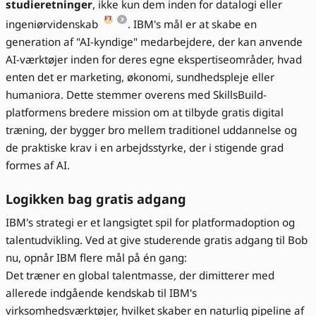
studieretninger
, ikke kun dem inden for datalogi eller
ingeniørvidenskab
. IBM's mål er at skabe en
generation af "AI-kyndige" medarbejdere, der kan anvende
AI-værktøjer inden for deres egne ekspertiseområder, hvad
enten det er marketing, økonomi, sundhedspleje eller
humaniora. Dette stemmer overens med SkillsBuild-
platformens bredere mission om at tilbyde gratis digital
træning, der bygger bro mellem traditionel uddannelse og
de praktiske krav i en arbejdsstyrke, der i stigende grad
formes af AI.
Logikken bag gratis adgang
IBM's strategi er et langsigtet spil for platformadoption og
talentudvikling. Ved at give studerende gratis adgang til Bob
nu, opnår IBM flere mål på én gang:
Det træner en global talentmasse, der dimitterer med
allerede indgående kendskab til IBM's
virksomhedsværktøjer, hvilket skaber en naturlig pipeline af