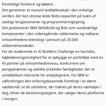
fremtidige fortalere og købere.
Det genererer et massivt testfællesskab i den virkelige
verden, der kan stresse-teste Bobs kapacitet på tværs af
utallige brugsscenarier og programmeringssprog.
Det positionerer IBM SkillsBuild og Bob som uundværlige
komponenter i den videregående uddannelse og indlejrer
virksomhedens teknologi i pensum på 20.000
uddannelsessteder.
For de studerende er AI Builders Challenge en lavrisiko,
højbelønningsmulighed for at opbygge en portefølje med en
AI-partner på virksomhedsniveau, konkurrere om
pengepræmier og udvikle praktiske færdigheder, der er
umiddelbart relevante for arbejdsgivere. For IBM er
udfordringen den erfaringsbaserede frontlinje i et større
væddemål: at de udviklere, der trænes på deres værktøjer i
dag, bliver de beslutningstagere, der vælger deres platforme
i morgen.