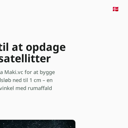
🇩🇰
til at opdage
atellitter
ra Maki.vc for at bygge
dsløb ned til 1 cm – en
e vinkel med rumaffald