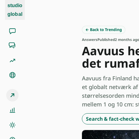
studio
global
← Back to Trending
Answers
Published
2 months ag
Aavuus hen
det rumaf
Aavuus fra Finland ha
et globalt netværk af 
størrelsesorden mind.
mellem 1 og 10 cm: s
Search & fact-check w