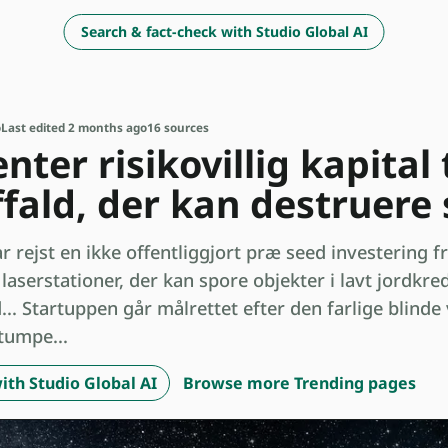
Search & fact-check with Studio Global AI
o
Last edited 2 months ago
16 sources
ter risikovillig kapital 
fald, der kan destruere s
r rejst en ikke offentliggjort præ seed investering f
laserstationer, der kan spore objekter i lavt jordkre
.. Startuppen går målrettet efter den farlige blind
tumpe...
ith Studio Global AI
Browse more Trending pages