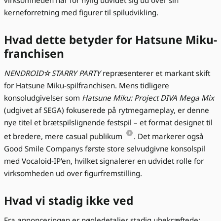
kerneforretning med figurer til spiludvikling.
Hvad dette betyder for Hatsune Miku-
franchisen
NENDROID☆STARRY PARTY
repræsenterer et markant skift
for Hatsune Miku-spilfranchisen. Mens tidligere
konsoludgivelser som
Hatsune Miku: Project DIVA Mega Mix
(udgivet af SEGA) fokuserede på rytmegameplay, er denne
nye titel et brætspilslignende festspil – et format designet til
et bredere, mere casual publikum
. Det markerer også
Good Smile Companys første store selvudgivne konsolspil
med Vocaloid-IP'en, hvilket signalerer en udvidet rolle for
virksomheden ud over figurfremstilling.
Hvad vi stadig ikke ved
Fra annonceringen er nøgledetaljer stadig ubekræftede: