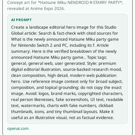
Concept art for *Hatsune Miku NENDROID☆STARRY PARTY*,
revealed at Anime Expo 2026.
AI PROMPT
Create a landscape editorial hero image for this Studio 
Global article: Search & fact-check with cited sources for 
What is the newly announced Hatsune Miku party game 
for Nintendo Switch 2 and PC, including its f. Article 
summary: Here is the verified breakdown of the newly 
announced Hatsune Miku party game.. Topic tags: 
general, general web, user generated. Style: premium 
digital editorial illustration, source-backed research mood, 
clean composition, high detail, modern web publication 
hero. Use reference image context only for broad subject, 
composition, and topical grounding; do not copy the exact 
image. Avoid: logos, brand marks, copyrighted characters, 
real person likenesses, fake screenshots, UI text, readable 
text, watermarks, charts with fake numbers, clickbait 
thumbnails, icons, and tiny thumbnail layouts. Make it 
useful as an illustrative visual, not as factual evidence.
openai.com