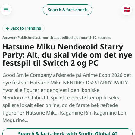
🇩🇰
Search & fact-check
← Back to Trending
Answers
Published
last month
Last edited last month
12 sources
Hatsune Miku Nendoroid Starry
Party: Alt, du skal vide om det nye
festspil til Switch 2 og PC
Good Smile Company afslørede på Anime Expo 2026 det
nye festspil Hatsune Miku NENDROID☆STARRY PARTY ,
hvor alle figurer er gengivet i den ikoniske
Nendoroid/chibi stil. Spillet understøtter op til seks
spillere lokalt eller online, og de første bekræftede
figurer er Hatsune Miku, Kagamine Rin, Kagamine Len,
Megurine...
Search & fact-check with Studio Global AI