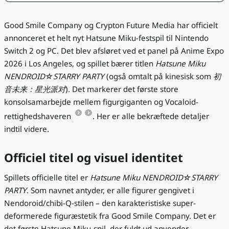
Good Smile Company og Crypton Future Media har officielt
annonceret et helt nyt Hatsune Miku-festspil til Nintendo
Switch 2 og PC. Det blev afsløret ved et panel på Anime Expo
2026 i Los Angeles, og spillet bærer titlen
Hatsune Miku
NENDROID☆STARRY PARTY
(også omtalt på kinesisk som
初
音未来：星光派对
). Det markerer det første store
konsolsamarbejde mellem figurgiganten og Vocaloid-
rettighedshaveren
. Her er alle bekræftede detaljer
indtil videre.
Officiel titel og visuel identitet
Spillets officielle titel er
Hatsune Miku NENDROID☆STARRY
PARTY
. Som navnet antyder, er alle figurer gengivet i
Nendoroid/chibi-Q-stilen – den karakteristiske super-
deformerede figuræstetik fra Good Smile Company. Det er
det første Hatsune Miku-spil, der fuldt ud anvender