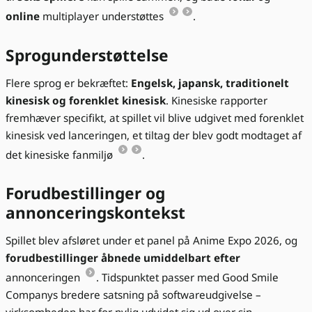
online
multiplayer understøttes
.
Sprogunderstøttelse
Flere sprog er bekræftet:
Engelsk, japansk, traditionelt
kinesisk og forenklet kinesisk
. Kinesiske rapporter
fremhæver specifikt, at spillet vil blive udgivet med forenklet
kinesisk ved lanceringen, et tiltag der blev godt modtaget af
det kinesiske fanmiljø
.
Forudbestillinger og
annonceringskontekst
Spillet blev afsløret under et panel på Anime Expo 2026, og
forudbestillinger åbnede umiddelbart efter
annonceringen
. Tidspunktet passer med Good Smile
Companys bredere satsning på softwareudgivelse –
virksomheden har for nylig udvidet sig ud over sin