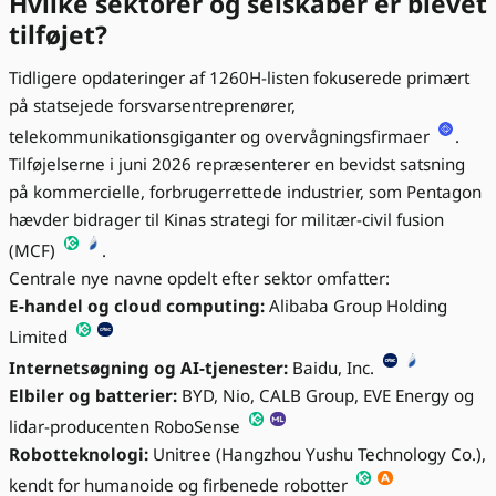
Hvilke sektorer og selskaber er blevet
tilføjet?
Tidligere opdateringer af 1260H-listen fokuserede primært
på statsejede forsvarsentreprenører,
telekommunikationsgiganter og overvågningsfirmaer
.
Tilføjelserne i juni 2026 repræsenterer en bevidst satsning
på kommercielle, forbrugerrettede industrier, som Pentagon
hævder bidrager til Kinas strategi for militær-civil fusion
(MCF)
.
Centrale nye navne opdelt efter sektor omfatter:
E-handel og cloud computing:
Alibaba Group Holding
Limited
Internetsøgning og AI-tjenester:
Baidu, Inc.
Elbiler og batterier:
BYD, Nio, CALB Group, EVE Energy og
lidar-producenten RoboSense
Robotteknologi:
Unitree (Hangzhou Yushu Technology Co.),
kendt for humanoide og firbenede robotter