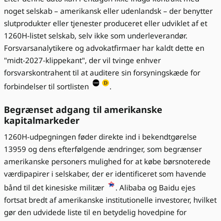
noget selskab – amerikansk eller udenlandsk – der benytter
slutprodukter eller tjenester produceret eller udviklet af et
1260H-listet selskab, selv ikke som underleverandør.
Forsvarsanalytikere og advokatfirmaer har kaldt dette en
"midt-2027-klippekant", der vil tvinge enhver
forsvarskontrahent til at auditere sin forsyningskæde for
forbindelser til sortlisten
.
Begrænset adgang til amerikanske
kapitalmarkeder
1260H-udpegningen føder direkte ind i bekendtgørelse
13959 og dens efterfølgende ændringer, som begrænser
amerikanske personers mulighed for at købe børsnoterede
værdipapirer i selskaber, der er identificeret som havende
bånd til det kinesiske militær
. Alibaba og Baidu ejes
fortsat bredt af amerikanske institutionelle investorer, hvilket
gør den udvidede liste til en betydelig hovedpine for