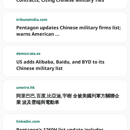
Contracts, Citing Chinese Military Ties
tribuneindia.com
Pentagon updates Chinese military firms list;
warns American ...
democrata.es
US adds Alibaba, Baidu, and BYD to its
Chinese military list
unwire.hk
阿里巴巴,百度,比亞迪,宇樹 全被美國列軍方關聯企
業 波及雲端與電動車
linkedin.com
Pentagon's 1260H list update includes