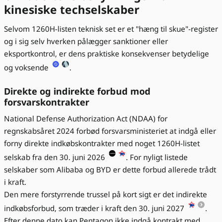
kinesiske techselskaber
Selvom 1260H-listen teknisk set er et "hæng til skue"-register
og i sig selv hverken pålægger sanktioner eller
eksportkontrol, er dens praktiske konsekvenser betydelige
og voksende
.
Direkte og indirekte forbud mod
forsvarskontrakter
National Defense Authorization Act (NDAA) for
regnskabsåret 2024 forbød forsvarsministeriet at indgå eller
forny direkte indkøbskontrakter med noget 1260H-listet
selskab fra den 30. juni 2026
. For nyligt listede
selskaber som Alibaba og BYD er dette forbud allerede trådt
i kraft.
Den mere forstyrrende trussel på kort sigt er det indirekte
indkøbsforbud, som træder i kraft den 30. juni 2027
.
Efter denne dato kan Pentagon ikke indgå kontrakt med