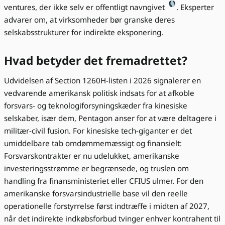
ventures, der ikke selv er offentligt navngivet
. Eksperter
advarer om, at virksomheder bør granske deres
selskabsstrukturer for indirekte eksponering.
Hvad betyder det fremadrettet?
Udvidelsen af Section 1260H-listen i 2026 signalerer en
vedvarende amerikansk politisk indsats for at afkoble
forsvars- og teknologiforsyningskæder fra kinesiske
selskaber, især dem, Pentagon anser for at være deltagere i
militær-civil fusion. For kinesiske tech-giganter er det
umiddelbare tab omdømmemæssigt og finansielt:
Forsvarskontrakter er nu udelukket, amerikanske
investeringsstrømme er begrænsede, og truslen om
handling fra finansministeriet eller CFIUS ulmer. For den
amerikanske forsvarsindustrielle base vil den reelle
operationelle forstyrrelse først indtræffe i midten af 2027,
når det indirekte indkøbsforbud tvinger enhver kontrahent til