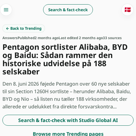
🇩🇰
Search & fact-check
← Back to Trending
Answers
Published
2 months ago
Last edited 2 months ago
33 sources
Pentagon sortlister Alibaba, BYD
og Baidu: Sådan rammer den
historiske udvidelse på 188
selskaber
Den 8. juni 2026 føjede Pentagon over 60 nye selskaber
til sin Section 1260H sortliste – herunder Alibaba, Baidu,
BYD og Nio – så listen nu tæller 188 virksomheder, der
allerede er udelukket fra direkte forsvarskontra...
Search & fact-check with Studio Global AI
Browse more Trending pages