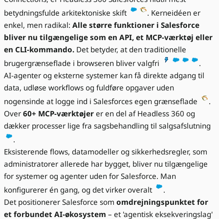
betydningsfulde arkitektoniske skift
. Kerneidéen er
enkel, men radikal:
Alle større funktioner i Salesforce
bliver nu tilgængelige som en API, et MCP-værktøj eller
en CLI-kommando.
Det betyder, at den traditionelle
brugergrænseflade i browseren bliver valgfri
.
AI-agenter og eksterne systemer kan få direkte adgang til
data, udløse workflows og fuldføre opgaver uden
nogensinde at logge ind i Salesforces egen grænseflade
.
Over
60+ MCP-værktøjer
er en del af Headless 360 og
dækker processer lige fra sagsbehandling til salgsafslutning
.
Eksisterende flows, datamodeller og sikkerhedsregler, som
administratorer allerede har bygget, bliver nu tilgængelige
for systemer og agenter uden for Salesforce. Man
konfigurerer én gang, og det virker overalt
.
Det positionerer Salesforce som
omdrejningspunktet for
et forbundet AI-økosystem
– et 'agentisk eksekveringslag'