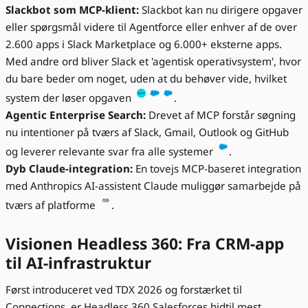
Slackbot som MCP-klient:
Slackbot kan nu dirigere opgaver
eller spørgsmål videre til Agentforce eller enhver af de over
2.600 apps i Slack Marketplace og 6.000+ eksterne apps.
Med andre ord bliver Slack et 'agentisk operativsystem', hvor
du bare beder om noget, uden at du behøver vide, hvilket
system der løser opgaven
.
Agentic Enterprise Search:
Drevet af MCP forstår søgning
nu intentioner på tværs af Slack, Gmail, Outlook og GitHub
og leverer relevante svar fra alle systemer
.
Dyb Claude-integration:
En tovejs MCP-baseret integration
med Anthropics AI-assistent Claude muliggør samarbejde på
tværs af platforme
.
Visionen Headless 360: Fra CRM-app
til AI-infrastruktur
Først introduceret ved TDX 2026 og forstærket til
Connections, er Headless 360 Salesforces hidtil mest