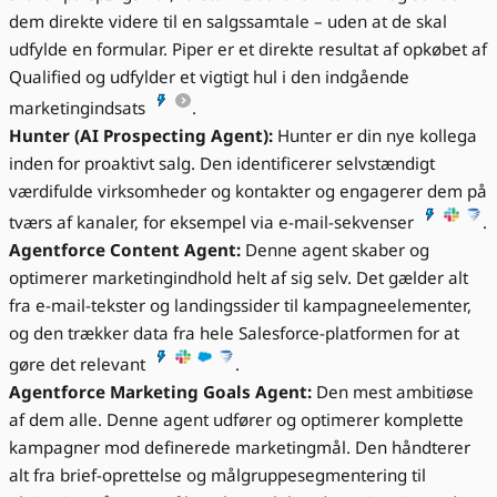
dem direkte videre til en salgssamtale – uden at de skal
udfylde en formular. Piper er et direkte resultat af opkøbet af
Qualified og udfylder et vigtigt hul i den indgående
marketingindsats
.
Hunter (AI Prospecting Agent):
Hunter er din nye kollega
inden for proaktivt salg. Den identificerer selvstændigt
værdifulde virksomheder og kontakter og engagerer dem på
tværs af kanaler, for eksempel via e-mail-sekvenser
.
Agentforce Content Agent:
Denne agent skaber og
optimerer marketingindhold helt af sig selv. Det gælder alt
fra e-mail-tekster og landingssider til kampagneelementer,
og den trækker data fra hele Salesforce-platformen for at
gøre det relevant
.
Agentforce Marketing Goals Agent:
Den mest ambitiøse
af dem alle. Denne agent udfører og optimerer komplette
kampagner mod definerede marketingmål. Den håndterer
alt fra brief-oprettelse og målgruppesegmentering til