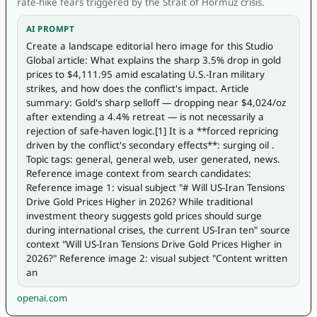
rate-hike fears triggered by the Strait of Hormuz crisis.
AI PROMPT
Create a landscape editorial hero image for this Studio 
Global article: What explains the sharp 3.5% drop in gold 
prices to $4,111.95 amid escalating U.S.-Iran military 
strikes, and how does the conflict's impact. Article 
summary: Gold's sharp selloff — dropping near $4,024/oz 
after extending a 4.4% retreat — is not necessarily a 
rejection of safe-haven logic.[1] It is a **forced repricing 
driven by the conflict's secondary effects**: surging oil . 
Topic tags: general, general web, user generated, news. 
Reference image context from search candidates: 
Reference image 1: visual subject "# Will US-Iran Tensions 
Drive Gold Prices Higher in 2026? While traditional 
investment theory suggests gold prices should surge 
during international crises, the current US-Iran ten" source 
context "Will US-Iran Tensions Drive Gold Prices Higher in 
2026?" Reference image 2: visual subject "Content written 
an
openai.com