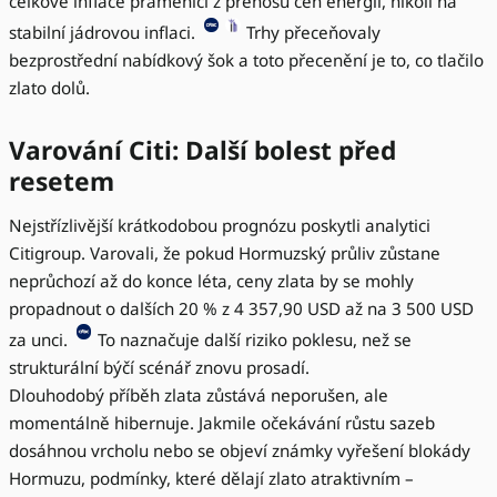
celkové inflace pramenící z přenosu cen energií, nikoli na
stabilní jádrovou inflaci.
Trhy přeceňovaly
bezprostřední nabídkový šok a toto přecenění je to, co tlačilo
zlato dolů.
Varování Citi: Další bolest před
resetem
Nejstřízlivější krátkodobou prognózu poskytli analytici
Citigroup. Varovali, že pokud Hormuzský průliv zůstane
neprůchozí až do konce léta, ceny zlata by se mohly
propadnout o dalších 20 % z 4 357,90 USD až na 3 500 USD
za unci.
To naznačuje další riziko poklesu, než se
strukturální býčí scénář znovu prosadí.
Dlouhodobý příběh zlata zůstává neporušen, ale
momentálně hibernuje. Jakmile očekávání růstu sazeb
dosáhnou vrcholu nebo se objeví známky vyřešení blokády
Hormuzu, podmínky, které dělají zlato atraktivním –