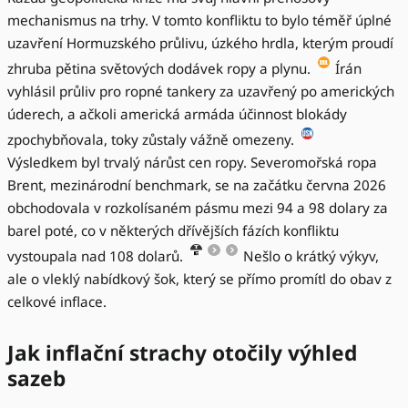
mechanismus na trhy. V tomto konfliktu to bylo téměř úplné
uzavření Hormuzského průlivu, úzkého hrdla, kterým proudí
zhruba pětina světových dodávek ropy a plynu.
Írán
vyhlásil průliv pro ropné tankery za uzavřený po amerických
úderech, a ačkoli americká armáda účinnost blokády
zpochybňovala, toky zůstaly vážně omezeny.
Výsledkem byl trvalý nárůst cen ropy. Severomořská ropa
Brent, mezinárodní benchmark, se na začátku června 2026
obchodovala v rozkolísaném pásmu mezi 94 a 98 dolary za
barel poté, co v některých dřívějších fázích konfliktu
vystoupala nad 108 dolarů.
Nešlo o krátký výkyv,
ale o vleklý nabídkový šok, který se přímo promítl do obav z
celkové inflace.
Jak inflační strachy otočily výhled
sazeb