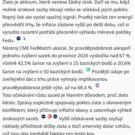
Zlato je aktivum, které nenese žádný úrok. Daří se mu, když
reálné úrokové sazby klesají nebo se očekává jejich pokles.
Ropný šok ale vyslal opačný signál. Prudký nárůst cen energií
přesvědčil trhy, že inflace zůstane vyšší po delší dobu, což si
vynutilo razantní jestřábí přecenění výhledu měnové politiky
Fedu.
Nástroj CME FedWatch ukázal, že pravděpodobnost alespoň
jednoho zvýšení sazeb do prosince 2026 vyskočila nad 67 %,
včetně 42,5% šance na zvýšení o 25 bazických bodů a 20,6%
šance na zvýšení o 50 bazických bodů.
Pozdější údaje po
zveřejnění dat z trhu práce vyhnaly implikovanou
pravděpodobnost ještě výše, až na 68,4 %.
Toto očekávání růstu sazeb je hlavním důvodem, proč zlato
kleslo. Zprávy explicitně spojovaly pokles zlata s obnoveným
konfliktem, který přiživuje inflační obavy a zatemňuje výhled
úrokových sazeb.
Vyšší očekávané sazby zvyšují
náklady příležitosti držby zlata a tlačí americký dolar vzhůru,
což jsou oba medvědí faktory pro tento kov.