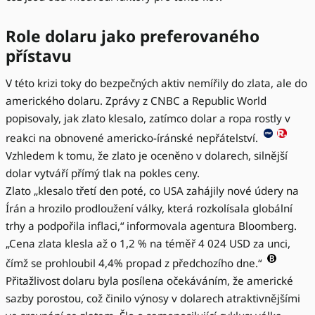
Role dolaru jako preferovaného
přístavu
V této krizi toky do bezpečných aktiv nemířily do zlata, ale do
amerického dolaru. Zprávy z CNBC a Republic World
popisovaly, jak zlato klesalo, zatímco dolar a ropa rostly v
reakci na obnovené americko-íránské nepřátelství.
Vzhledem k tomu, že zlato je oceněno v dolarech, silnější
dolar vytváří přímý tlak na pokles ceny.
Zlato „klesalo třetí den poté, co USA zahájily nové údery na
Írán a hrozilo prodloužení války, která rozkolísala globální
trhy a podpořila inflaci,“ informovala agentura Bloomberg.
„Cena zlata klesla až o 1,2 % na téměř 4 024 USD za unci,
čímž se prohloubil 4,4% propad z předchozího dne.“
Přitažlivost dolaru byla posílena očekáváním, že americké
sazby porostou, což činilo výnosy v dolarech atraktivnějšími