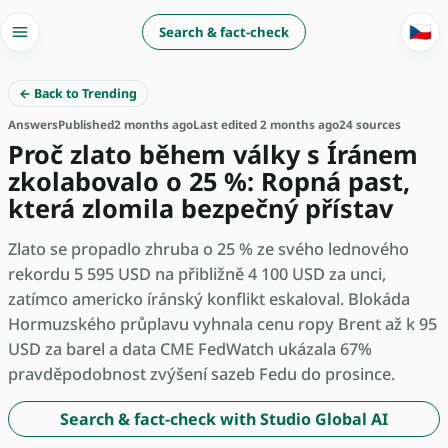
🇨🇿
Search & fact-check
← Back to Trending
Answers
Published
2 months ago
Last edited 2 months ago
24 sources
Proč zlato během války s Íránem
zkolabovalo o 25 %: Ropná past,
která zlomila bezpečný přístav
Zlato se propadlo zhruba o 25 % ze svého lednového
rekordu 5 595 USD na přibližně 4 100 USD za unci,
zatímco americko íránský konflikt eskaloval. Blokáda
Hormuzského průplavu vyhnala cenu ropy Brent až k 95
USD za barel a data CME FedWatch ukázala 67%
pravděpodobnost zvýšení sazeb Fedu do prosince.
Search & fact-check with Studio Global AI