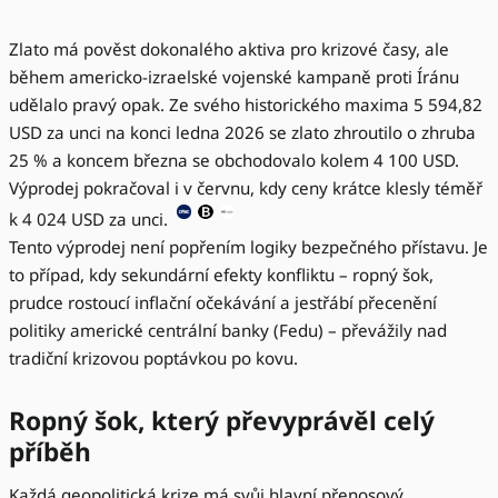
Zlato má pověst dokonalého aktiva pro krizové časy, ale
během americko-izraelské vojenské kampaně proti Íránu
udělalo pravý opak. Ze svého historického maxima 5 594,82
USD za unci na konci ledna 2026 se zlato zhroutilo o zhruba
25 % a koncem března se obchodovalo kolem 4 100 USD.
Výprodej pokračoval i v červnu, kdy ceny krátce klesly téměř
k 4 024 USD za unci.
Tento výprodej není popřením logiky bezpečného přístavu. Je
to případ, kdy sekundární efekty konfliktu – ropný šok,
prudce rostoucí inflační očekávání a jestřábí přecenění
politiky americké centrální banky (Fedu) – převážily nad
tradiční krizovou poptávkou po kovu.
Ropný šok, který převyprávěl celý
příběh
Každá geopolitická krize má svůj hlavní přenosový