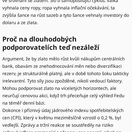
ve srovnání se zlatem. Šlo o samoposilující cyklus: válka
vyhnala ceny ropy, ropa vyhnala inflační očekávání, ta
zvýšila šance na růst sazeb a tyto šance vehnaly investory do
dolaru a ze zlata.
Proč na dlouhodobých
podporovatelích teď nezáleží
Argument, že by zlato mělo růst kvůli nákupům centrálních
bank, obavám ze znehodnocování měn nebo diverzifikaci
rezerv, je strukturálně platný, ale v době tohoto šoku takticky
irelevantní. Tyto síly jsou zpožděné, nikoli vedoucí faktory.
Mohou podporovat zlato na víceletých horizontech, ale
neurčují cenovou akci, když trh přeceňuje celý výhled Fedu
na téměř denní bázi.
Dokonce i příznivý údaj jádrového indexu spotřebitelských
cen (CPI), který v květnu meziměsíčně vzrostl o 0,2 %, byl
vedlejší. Zprávy a tržní reakce se soustředily na riziko