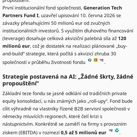
propouštění.
První institucionální fond společnosti,
Generation Tech
Partners Fund I
, uzavřel upisování 10. června 2026 se
závazky přesahujícími 50 milionů eur od zvučných
institucionálních investorů. S využitím dluhového financování
(leverage) dosahuje celková akviziční palebná síla až
120
milionů eur
, což je dostatek na realizaci plánované „buy-
and-build“ strategie, která počítá s akvizicí zhruba 30
společností v průběhu životnosti fondu
.
Strategie postavená na AI: „Žádné škrty, žádné
propouštění“
Základní teze fondu se jasně odklání od tradičních private
equity konsolidací, u nás známých jako „roll-upy“. Fond bude
cílit výhradně na vlastníky řízené B2B servisní společnosti v
německy mluvících regionech, které čelí krizi s
nástupnictvím. Konkrétně se zaměří na firmy s provozním
ziskem (EBITDA) v rozmezí
0,5 až 5 milionů eur
.