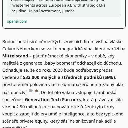
investements across European AI, with strategic LPs 
including Union Investment, Junghe
openai.com
Budoucnost tisíců německých servisních firem visí na vlásku.
Celým Německem se valí demografická vlna, která naráží na
Mittelstand
– páteř německé ekonomiky – v době, kdy
majitelé z generace „baby boomers“ odcházejí do důchodu.
Odhaduje se, že do roku 2028 bude potřebovat předat
vedení až
532 000 malých a středních podniků (SME)
,
přesto téměř polovina vlastníků-manažerů nemá žádný plán
nástupnictví
. Do tohoto vakua vstupuje hamburská
společnost
Generation Tech Partners
, která právě zajistila
více než 50 milionů eur na novátorské řešení: tyto firmy
koupit a zapojit do éry umělé inteligence, a to bez typického
scénáře private equity, který sází na snižování nákladů a