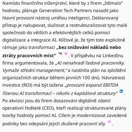
Namísto finančního inženýrství, které by z firem „ždímalo“
hodnotu, plánuje Generation Tech Partners nasadit jako
hlavní provozní nástroj umělou inteligenci. Deklarovaný
přístup je nakupovat, slučovat a restrukturalizovat tyto malé
společnosti do větších a efektivnějších celků pomocí
digitalizace a integrace AI. Klíčové je, že tým toto explicitně
rámuje jako transformaci
„bez snižování nákladů nebo
ztráty pracovních míst“
. V příspěvku na LinkedInu
firma argumentovala, že
„AI nenahradí řadové pracovníky.
Vymaže střední management,“
a nastínila plán na zploštění
organizačních struktur během prvních 100 dnů. Návratnost
investice (ROI) má být tažena
„provozní expanzí EBITDA
řízenou AI transformací – nikoliv z kapitálové struktury“
.
Po akvizici jsou do firem dosazováni digitálně zdatní
operativní ředitelé (CEO), kteří realizují strukturované plány
tvorby hodnoty pomocí AI. Cílem je modernizovat zavedené
podniky bez odepsání jejich zkušené pracovní síly
.