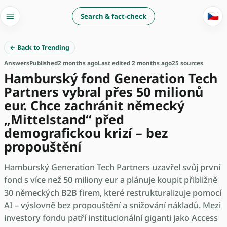
🇨🇿
Search & fact-check
← Back to Trending
Answers
Published
2 months ago
Last edited 2 months ago
25 sources
Hamburský fond Generation Tech
Partners vybral přes 50 milionů
eur. Chce zachránit německý
„Mittelstand“ před
demografickou krizí – bez
propouštění
Hamburský Generation Tech Partners uzavřel svůj první
fond s více než 50 miliony eur a plánuje koupit přibližně
30 německých B2B firem, které restrukturalizuje pomocí
AI – výslovně bez propouštění a snižování nákladů. Mezi
investory fondu patří institucionální giganti jako Access