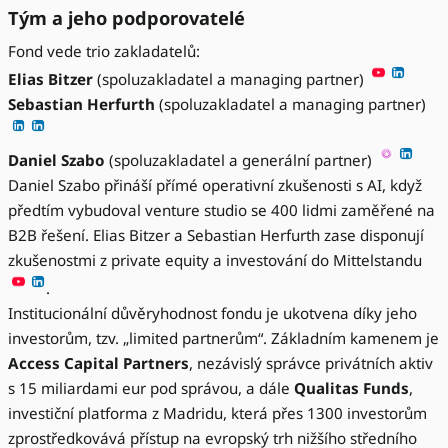
Tým a jeho podporovatelé
Fond vede trio zakladatelů:
Elias Bitzer
(spoluzakladatel a managing partner)
Sebastian Herfurth
(spoluzakladatel a managing partner)
Daniel Szabo
(spoluzakladatel a generální partner)
Daniel Szabo přináší přímé operativní zkušenosti s AI, když
předtím vybudoval venture studio se 400 lidmi zaměřené na
B2B řešení. Elias Bitzer a Sebastian Herfurth zase disponují
zkušenostmi z private equity a investování do Mittelstandu
.
Institucionální důvěryhodnost fondu je ukotvena díky jeho
investorům, tzv. „limited partnerům“. Základním kamenem je
Access Capital Partners
, nezávislý správce privátních aktiv
s 15 miliardami eur pod správou, a dále
Qualitas Funds
,
investiční platforma z Madridu, která přes 1300 investorům
zprostředkovává přístup na evropský trh nižšího středního