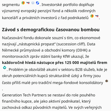
segmentu
. Investorské portfolio doplňuje
významný evropský penzijní fond a několik rodinných
kanceláří a privátních investorů z řad podnikatelů
.
Závod s demografickou časovanou bombou
Načasování fondu dokonale souzní s tím, co ekonomové
nazývají „nástupnická propast“ (succession cliff). Data
Německé průmyslové a obchodní komory (DIHK) a
monitorovacích zpráv státní banky KfW ukazují, že
každoročně hledá nástupce přes 125 000 majitelů firem
. Problém je obzvláště akutní v sektoru B2B služeb, kde je
okruh potenciálních kupců strukturálně úzký a firmy jsou
často příliš malé pro tradiční mega-fondové konsolidátory
.
Generation Tech Partners se nestaví do role pouhého
finančního kupce, ale jako aktivní podnikatel, který
zachovává odkaz původních majitelů. Ve svých veřejných