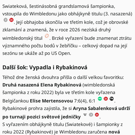
Swiateková, šestinásobná grandslamová šampionka,
vstoupila do Wimbledonu jako obhájkyně titulu (3. nasazená)
. Její obhajoba skončila ve třetím kole, což je obrovské
zklamání a znamená, že v roce 2026 nezíská druhý
wimbledonský titul
. Brzké vyřazení bude znamenat ztrátu
významného počtu bodů v žebříčku – celkový dopad na její
sezónu se ukáže až po US Open.
Další šok: Vypadla i Rybakinová
Téhož dne ženská dvouhra přišla o další velkou favoritku:
Druhá nasazená Elena Rybakinová
(wimbledonská
šampionka z roku 2022) byla ve třetím kole vyřazena
Belgičankou
Elise Mertensovou
7:6(4), 6:1
.
Rybakinové prohra zajistila, že si
Aryna Sabalenková udrží
po turnaji pozici světové jedničky
.
S vyřazením obhájkyně titulu (Swiatekové) i šampionky z
roku 2022 (Rybakinové) je Wimbledonu zaručena
nová