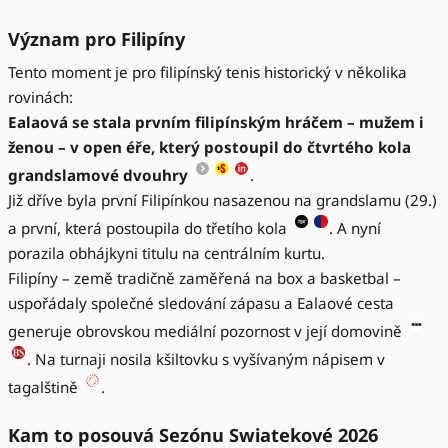
Význam pro Filipíny
Tento moment je pro filipínský tenis historický v několika
rovinách:
Ealaová se stala prvním filipínským hráčem – mužem i
ženou – v open éře, který postoupil do čtvrtého kola
grandslamové dvouhry
.
Již dříve byla první Filipínkou nasazenou na grandslamu (29.)
a první, která postoupila do třetího kola
. A nyní
porazila obhájkyni titulu na centrálním kurtu.
Filipíny – země tradičně zaměřená na box a basketbal –
uspořádaly společné sledování zápasu a Ealaové cesta
generuje obrovskou mediální pozornost v její domovině
. Na turnaji nosila kšiltovku s vyšívaným nápisem v
tagalštině
.
Kam to posouvá Sezónu Swiatekové 2026