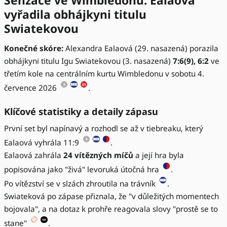
Senzace ve Wimbledonu: Ealaová
vyřadila obhájkyni titulu
Swiatekovou
Konečné skóre:
Alexandra Ealaová (29. nasazená) porazila
obhájkyni titulu Igu Swiatekovou (3. nasazená)
7:6(9), 6:2
ve
třetím kole na centrálním kurtu Wimbledonu v sobotu 4.
července 2026
.
Klíčové statistiky a detaily zápasu
První set byl napínavý a rozhodl se až v tiebreaku, který
Ealaová vyhrála 11:9
.
Ealaová zahrála
24 vítězných míčů
a její hra byla
popisována jako "živá" levoruká útočná hra
.
Po vítězství se v slzách zhroutila na trávník
.
Swiateková po zápase přiznala, že "v důležitých momentech
bojovala", a na dotaz k prohře reagovala slovy "prostě se to
stane"
.