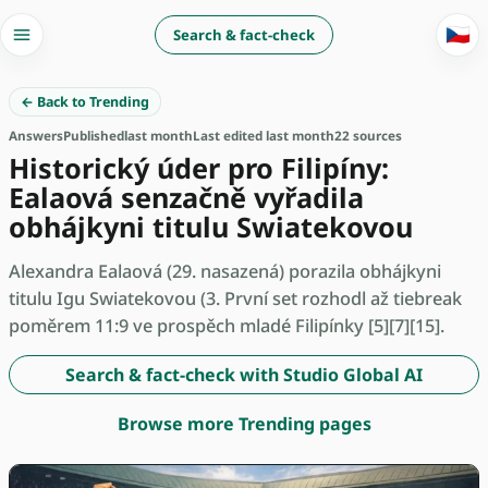
🇨🇿
Search & fact-check
← Back to Trending
Answers
Published
last month
Last edited last month
22 sources
Historický úder pro Filipíny:
Ealaová senzačně vyřadila
obhájkyni titulu Swiatekovou
Alexandra Ealaová (29. nasazená) porazila obhájkyni
titulu Igu Swiatekovou (3. První set rozhodl až tiebreak
poměrem 11:9 ve prospěch mladé Filipínky [5][7][15].
Search & fact-check with Studio Global AI
Browse more Trending pages