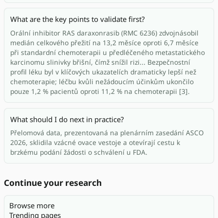
What are the key points to validate first?
Orální inhibitor RAS daraxonrasib (RMC 6236) zdvojnásobil
medián celkového přežití na 13,2 měsíce oproti 6,7 měsíce
při standardní chemoterapii u předléčeného metastatického
karcinomu slinivky břišní, čímž snížil rizi... Bezpečnostní
profil léku byl v klíčových ukazatelích dramaticky lepší než
chemoterapie; léčbu kvůli nežádoucím účinkům ukončilo
pouze 1,2 % pacientů oproti 11,2 % na chemoterapii [3].
What should I do next in practice?
Přelomová data, prezentovaná na plenárním zasedání ASCO
2026, sklidila vzácné ovace vestoje a otevírají cestu k
brzkému podání žádosti o schválení u FDA.
Continue your research
Browse more
Trending pages