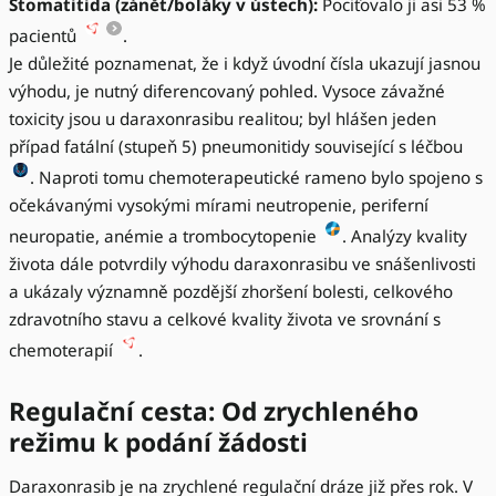
Stomatitida (zánět/boláky v ústech):
Pociťovalo ji asi 53 %
pacientů
.
Je důležité poznamenat, že i když úvodní čísla ukazují jasnou
výhodu, je nutný diferencovaný pohled. Vysoce závažné
toxicity jsou u daraxonrasibu realitou; byl hlášen jeden
případ fatální (stupeň 5) pneumonitidy související s léčbou
. Naproti tomu chemoterapeutické rameno bylo spojeno s
očekávanými vysokými mírami neutropenie, periferní
neuropatie, anémie a trombocytopenie
. Analýzy kvality
života dále potvrdily výhodu daraxonrasibu ve snášenlivosti
a ukázaly významně pozdější zhoršení bolesti, celkového
zdravotního stavu a celkové kvality života ve srovnání s
chemoterapií
.
Regulační cesta: Od zrychleného
režimu k podání žádosti
Daraxonrasib je na zrychlené regulační dráze již přes rok. V