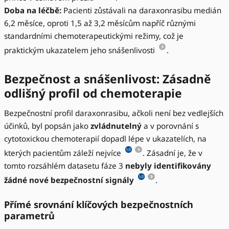
Doba na léčbě:
Pacienti zůstávali na daraxonrasibu medián
6,2 měsíce, oproti 1,5 až 3,2 měsícům napříč různými
standardními chemoterapeutickými režimy, což je
praktickým ukazatelem jeho snášenlivosti
.
Bezpečnost a snášenlivost: Zásadně
odlišný profil od chemoterapie
Bezpečnostní profil daraxonrasibu, ačkoli není bez vedlejších
účinků, byl popsán jako
zvládnutelný
a v porovnání s
cytotoxickou chemoterapií dopadl lépe v ukazatelích, na
kterých pacientům záleží nejvíce
. Zásadní je, že v
tomto rozsáhlém datasetu fáze 3
nebyly identifikovány
žádné nové bezpečnostní signály
.
Přímé srovnání klíčových bezpečnostních
parametrů