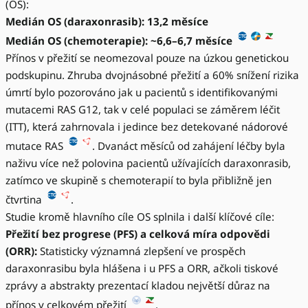
(OS):
Medián OS (daraxonrasib): 13,2 měsíce
Medián OS (chemoterapie): ~6,6–6,7 měsíce
Přínos v přežití se neomezoval pouze na úzkou genetickou
podskupinu. Zhruba dvojnásobné přežití a 60% snížení rizika
úmrtí bylo pozorováno jak u pacientů s identifikovanými
mutacemi RAS G12, tak v celé populaci se záměrem léčit
(ITT), která zahrnovala i jedince bez detekované nádorové
mutace RAS
. Dvanáct měsíců od zahájení léčby byla
naživu více než polovina pacientů užívajících daraxonrasib,
zatímco ve skupině s chemoterapií to byla přibližně jen
čtvrtina
.
Studie kromě hlavního cíle OS splnila i další klíčové cíle:
Přežití bez progrese (PFS) a celková míra odpovědi
(ORR):
Statisticky významná zlepšení ve prospěch
daraxonrasibu byla hlášena i u PFS a ORR, ačkoli tiskové
zprávy a abstrakty prezentací kladou největší důraz na
přínos v celkovém přežití
.