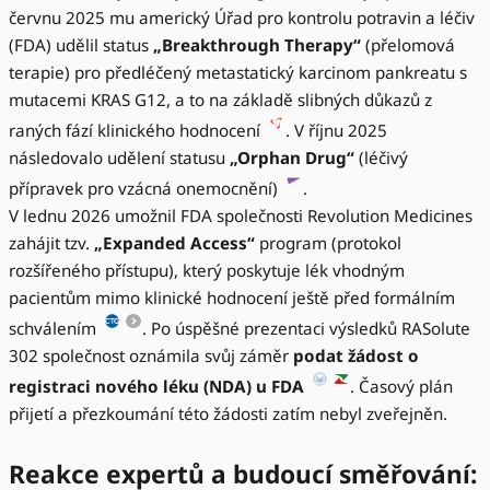
červnu 2025 mu americký Úřad pro kontrolu potravin a léčiv
(FDA) udělil status
„Breakthrough Therapy“
(přelomová
terapie) pro předléčený metastatický karcinom pankreatu s
mutacemi KRAS G12, a to na základě slibných důkazů z
raných fází klinického hodnocení
. V říjnu 2025
následovalo udělení statusu
„Orphan Drug“
(léčivý
přípravek pro vzácná onemocnění)
.
V lednu 2026 umožnil FDA společnosti Revolution Medicines
zahájit tzv.
„Expanded Access“
program (protokol
rozšířeného přístupu), který poskytuje lék vhodným
pacientům mimo klinické hodnocení ještě před formálním
schválením
. Po úspěšné prezentaci výsledků RASolute
302 společnost oznámila svůj záměr
podat žádost o
registraci nového léku (NDA) u FDA
. Časový plán
přijetí a přezkoumání této žádosti zatím nebyl zveřejněn.
Reakce expertů a budoucí směřování: