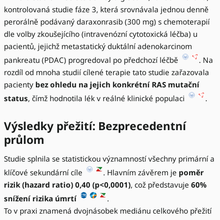
kontrolovaná studie fáze 3, která srovnávala jednou denně
perorálně podávaný daraxonrasib (300 mg) s chemoterapií
dle volby zkoušejícího (intravenózní cytotoxická léčba) u
pacientů, jejichž metastatický duktální adenokarcinom
pankreatu (PDAC) progredoval po předchozí léčbě
. Na
rozdíl od mnoha studií cílené terapie tato studie zařazovala
pacienty
bez ohledu na jejich konkrétní RAS mutační
status
, čímž hodnotila lék v reálné klinické populaci
.
Výsledky přežití: Bezprecedentní
průlom
Studie splnila se statistickou významností všechny primární a
klíčové sekundární cíle
. Hlavním závěrem je
poměr
rizik (hazard ratio) 0,40 (p<0,0001)
, což představuje
60%
snížení rizika úmrtí
.
To v praxi znamená dvojnásobek mediánu celkového přežití