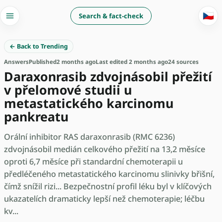
🇨🇿
Search & fact-check
← Back to Trending
Answers
Published
2 months ago
Last edited 2 months ago
24 sources
Daraxonrasib zdvojnásobil přežití
v přelomové studii u
metastatického karcinomu
pankreatu
Orální inhibitor RAS daraxonrasib (RMC 6236)
zdvojnásobil medián celkového přežití na 13,2 měsíce
oproti 6,7 měsíce při standardní chemoterapii u
předléčeného metastatického karcinomu slinivky břišní,
čímž snížil rizi... Bezpečnostní profil léku byl v klíčových
ukazatelích dramaticky lepší než chemoterapie; léčbu
kv...