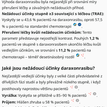
Výhoda daraxonrasibu byla nejjasnější při srovnání míry
přerušení léčby a závažných nežádoucích příhod.
Nežádoucí účinky stupně ≥3 související s léčbou (TRAE):
Vyskytly se u 43,6 % pacientů na daraxonrasibu, oproti 57,5
% u pacientů na standardní chemoterapii
.
Přerušení léčby kvůli nežádoucím účinkům:
Tento
parametr představuje nejostřejší kontrast. Pouhých
1,2 %
pacientů ve skupině s daraxonrasibem ukončilo léčbu kvůli
vedlejším účinkům, ve srovnání s
11,2 %
pacientů na
chemoterapii – téměř desetinásobný rozdíl
.
Jaké jsou nežádoucí účinky daraxonrasibu?
Nejčastější vedlejší účinky byly z velké části předvídatelné z
dřívějších fází studií a byly převážně nízkého stupně, i když
postihovaly naprostou většinu pacientů
.
Vyrážka:
Vyskytla se přibližně u 85–90 % pacientů
.
Průjem:
Hlášen zhruba u 58 % pacientů
.