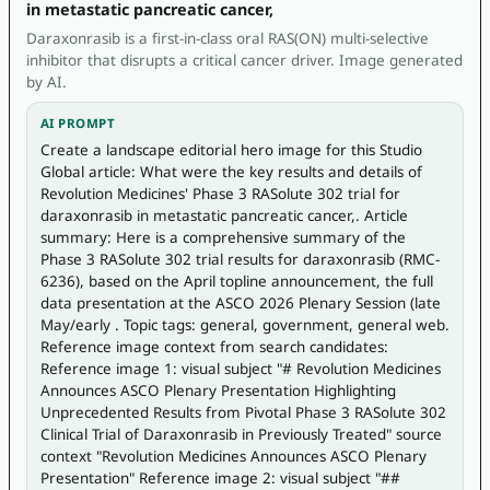
in metastatic pancreatic cancer,
Daraxonrasib is a first-in-class oral RAS(ON) multi-selective
inhibitor that disrupts a critical cancer driver. Image generated
by AI.
AI PROMPT
Create a landscape editorial hero image for this Studio 
Global article: What were the key results and details of 
Revolution Medicines' Phase 3 RASolute 302 trial for 
daraxonrasib in metastatic pancreatic cancer,. Article 
summary: Here is a comprehensive summary of the 
Phase 3 RASolute 302 trial results for daraxonrasib (RMC-
6236), based on the April topline announcement, the full 
data presentation at the ASCO 2026 Plenary Session (late 
May/early . Topic tags: general, government, general web. 
Reference image context from search candidates: 
Reference image 1: visual subject "# Revolution Medicines 
Announces ASCO Plenary Presentation Highlighting 
Unprecedented Results from Pivotal Phase 3 RASolute 302 
Clinical Trial of Daraxonrasib in Previously Treated" source 
context "Revolution Medicines Announces ASCO Plenary 
Presentation" Reference image 2: visual subject "## 