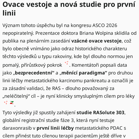
Ovace vestoje a nová studie pro první
linii
Význam tohoto úspěchu byl na kongresu ASCO 2026
nepopiratelný. Prezentace doktora Briana Wolpina sklidila od
publika na plenárním zasedání
vzácné ovace vestoje
, což
bylo obecně vnímáno jako odraz historického charakteru
těchto výsledků u typu rakoviny, kde byl dlouho normou jen
pomalý, přírůstkový pokrok
. Komentátoři popsali data
jako „
bezprecedentní“
a „
měnící paradigma“
pro druhou
linii léčby metastatického karcinomu pankreatu a označili je
za zásadní validaci, že RAS – dlouho považovaný za
„neléčitelný“ cíl – je nyní klinicky smysluplným cílem pro léky
.
Tyto výsledky již spustily zahájení
studie RASolute 303
,
globální registrační studie fáze 3, která nyní testuje
daraxonrasib v
první linii léčby
metastatického PDAC s
cílem přinést tuto cílenou terapii pacientům ještě dříve v