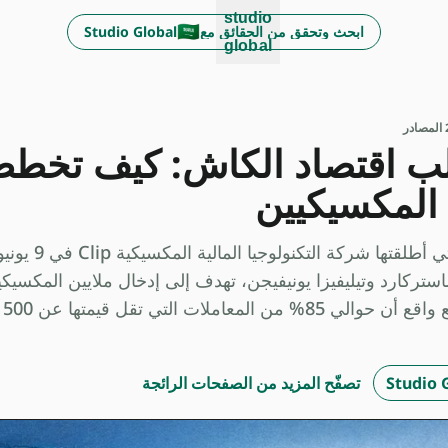
studio
🇸🇦
ابحث وتحقق من الحقائق مع Studio Global AI
global
در
ن المكسيكيين
راكة مع Ant International وماستركارد وتيليفيزا يونيفيجن، تهدف إلى إدخال ملايين الم
على 
تصفّح المزيد من الصفحات الرائجة