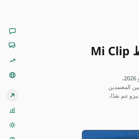
ثورة رقمية في قلب اقتصاد الكاش: كيف تخطط Mi Clip
محفظة Mi Clip الرقمية الجديدة، التي أطلقتها شركة التكنولوجيا المالية المكسيكية Clip في 9 يونيو 2026،
كسيكيين المعتمدين
الكاش إل... تتعامل المحفظة مع واقع أن حوالي 85% من المعاملات التي تقل قيمتها عن 500 بيزو تتم نقدًا،