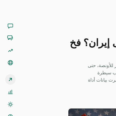
الحرب على إيران؟ فخ
وته التاريخية في يناير عند 5595 دولارًا ليصل إلى حوالي 4100 دولار للأونصة، حتى
بب سيطرة
 باتجاه 95 دولارًا للبرميل، وأظهرت بيانات أداة