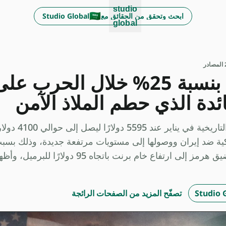
studio
🇸🇦
ابحث وتحقق من الحقائق مع Studio Global AI
global
در
لماذا انهار الذهب بنسبة 25% خلال 
ئدة الذي حطم الملاذ الآمن
هبط الذهب بحوالي 25% من ذر
يكية ضد إيران ووصولها إلى مستويات مرتفعة جديدة، وذلك بس
التأثيرات الثانو... أدى إغلاق إيران لمضيق هرمز إلى ارتفاع خام برنت
تصفّح المزيد من الصفحات الرائجة