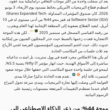
بعد أن سجلت واحدة من أكثر موجات التعافي دراماتيكية منذ عقود،
اصطدم قطاع البرمجيات الأمريكي بحائط مسدود يوم الأربعاء، 3 يونيو
2026. كان صندوق المؤشرات المتداولة iShares Expanded Tech-
Software Sector (IGV) قد قفز بنحو 44% من أدنى مستوى له في 10
أبريل، ليعيد القطاع بصعوبة إلى المنطقة الإيجابية لهذا العام ويقترب
من رقمه القياسي المسجل في سبتمبر 2025
. لكن هذه الموجة
الانفجارية فقدت زخمها بالضبط حيث حذر المحللون الفنيون من إمكانية
حدوث ذلك، حيث اغتنم المستثمرون المؤسسيون الفرصة لجني الأرباح
بعد ثلاث جلسات من المكاسب الحادة.
لم يكن هذا الانعكاس مجرد قصة في وول ستريت، بل امتدت تداعياته
مباشرة إلى الأسواق الهندية، حيث انهار مؤشر Nifty IT بنسبة 5.5%،
ليمحو في جلسة واحدة جميع المكاسب التي حققها خلال موجة صعود
استمرت ثلاثة أيام
. تقدم هذه الحادثة تذكيرًا صارخًا بمدى
العولمة التي وصلت إليها تجارة البرمجيات، ومدى سرعة تحول المزاج
العام عندما تصطدم التقييمات المرتفعة بمستويات رئيسية على
الرسوم البيانية.
موجة 44%: من ذعر الذكاء الاصطناعي إلى