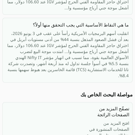
اختراق حاجز المقاومة الفني الحرج لمؤشر IGV عند 106.60 دولار، مما
أشعل موجة جني أرباح مؤسسية وا...
ما هي النقاط الأساسية التي يجب التحقق منها أولاً؟
انقلبت أسهم البرمجيات الأمريكية رأساً على عقب في 3 يونيو 2026،
بعد أن فشل الصعود المذهل بنسبة 44% من أدنى مستويات أبريل في
اختراق حاجز المقاومة الفني الحرج لمؤشر IGV عند 106.60 دولار، مما
أشعل موجة جني أرباح مؤسسية وا... امتدت موجة البيع لتضرب
الأسواق العالمية بقوة، مما تسبب في انهيار مؤشر Nifty IT الهندي
بنسبة 5.5% في أسوأ جلسة تداول له منذ أربعة أشهر، وتصدرت شركة
تاتا للخدمات الاستشارية (TCS) قائمة الخاسرين بعد هبوط سهمها بنسبة
8.4%.
مواصلة البحث الخاص بك
تصفّح المزيد من
الصفحات الرائجة
افتح المزيد من
الصفحات المنشورة في