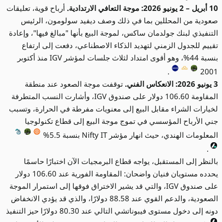
10 أبريل – 2 يونيو 2026: موجة التعافي الارتدادية.
أرباح قوية، تعليقات
صعودية من المحللين بما في ذلك وصف ديفيد سولومون، الرئيس
التنفيذي لبنك جولدمان ساكس، لموجة البيع بأنها "مبالغ فيها"، وإعادة
تقييم للجدول الزمني لتهديد الذكاء الاصطناعي، دفعت إلى ارتفاع
بنسبة 44%، وهو أقوى امتداد لثلاث جلسات لمؤشر IGV منذ أكتوبر
.
2001
3 يونيو 2026: الانعكاس الفني.
توقفت موجة الصعود عند منطقة
المقاومة 106.60 دولار على صندوق IGV، وأشارت النسب المتطرفة
لخيارات الشراء مقابل البيع إلى معنويات مفرطة في الحرارة، وتسبب
جني الأرباح المؤسسي في تموج موجة البيع إلى قطاع تكنولوجيا
المعلومات الهندي، حيث انهار مؤشر Nifty IT بنسبة 5.5%
.
بالنظر إلى المستقبل، يواجه قطاع البرمجيات الآن اختبارًا حاسمًا
يحدده مستويان فنيان واضحان: المقاومة الفورية عند 106.60 دولار
على صندوق IGV، والتي قد يشير الاختراق فوقها إلى استمرار الموجة
الصعودية، والدعم القوي عند 88.58 دولارًا، والذي قد يؤدي الانخفاض
دونه إلى دخول مستوى فيبوناتشي التالي عند 80.30 دولارًا حيز التنفيذ