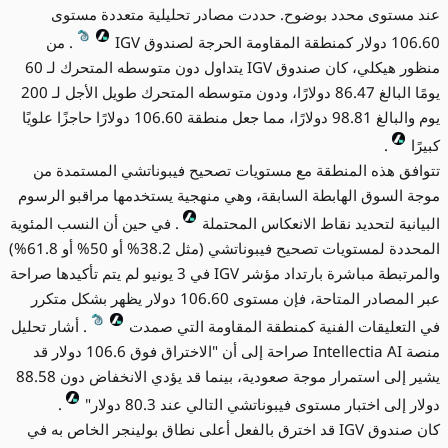
عند مستوى محدد بوضوح. حددت مصادر تحليلية متعددة مستوى
106.60 دولار كمنطقة المقاومة الحرجة لصندوق IGV
. من
منظور هيكلي، كان صندوق IGV يتداول دون متوسطه المتحرك لـ 60
يومًا البالغ 86.47 دولارًا، ودون متوسطه المتحرك طويل الأجل لـ 200
يوم والبالغ 98.81 دولارًا، مما جعل منطقة 106.60 دولارًا حاجزًا علويًا
كبيرًا
.
تتوافق هذه المنطقة مع مستويات تصحيح فيبوناتشي المستمدة من
موجة السوق الهابطة السابقة، وهي منهجية يستخدمها مراقبو الرسوم
البيانية لتحديد نقاط الانعكاس المحتملة
. في حين أن النسب المئوية
المحددة لمستويات تصحيح فيبوناتشي (مثل 38.2% أو 50% أو 61.8%)
والمرتبطة مباشرة بارتداد مؤشر IGV في 3 يونيو لم يتم تأكيدها صراحة
عبر المصادر المتاحة، فإن مستوى 106.60 دولار يظهر بشكل متكرر
في التعليقات الفنية كمنطقة المقاومة التي صمدت
. أشار تحليل
منصة Intellectia AI صراحة إلى أن "الاختراق فوق 106.6 دولار قد
يشير إلى استمرار موجة صعودية، بينما قد يؤدي الانخفاض دون 88.58
دولار إلى اختبار مستوى فيبوناتشي التالي عند 80.3 دولار"
.
كان صندوق IGV قد اخترق بالفعل أعلى نطاق بولينجر الخاص به في