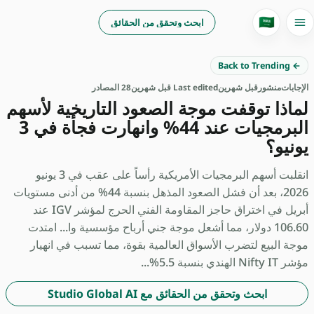
🇸🇦
ابحث وتحقق من الحقائق
← Back to Trending
الإجابات
منشور
قبل شهرين
Last edited قبل شهرين
28 المصادر
لماذا توقفت موجة الصعود التاريخية لأسهم
البرمجيات عند 44% وانهارت فجأة في 3
يونيو؟
انقلبت أسهم البرمجيات الأمريكية رأساً على عقب في 3 يونيو
2026، بعد أن فشل الصعود المذهل بنسبة 44% من أدنى مستويات
أبريل في اختراق حاجز المقاومة الفني الحرج لمؤشر IGV عند
106.60 دولار، مما أشعل موجة جني أرباح مؤسسية وا... امتدت
موجة البيع لتضرب الأسواق العالمية بقوة، مما تسبب في انهيار
مؤشر Nifty IT الهندي بنسبة 5.5%...
ابحث وتحقق من الحقائق مع Studio Global AI