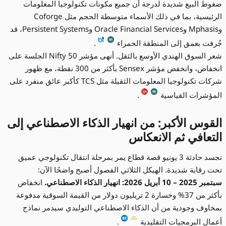
ضغوط البيع شديدة لدرجة أن جميع مكونات تكنولوجيا المعلومات
الرئيسية، بما في ذلك الأسماء متوسطة الحجم مثل Coforge
وMphasis وOracle Financial Services وPersistent Systems، قد
جُرفت بعمق إلى المنطقة الحمراء
.
شعر السوق الهندي الأوسع بالثقل. أنهى مؤشر Nifty 50 الجلسة على
انخفاض، وانخفض مؤشر Sensex بأكثر من 300 نقطة، مع ظهور
شركات تكنولوجيا المعلومات الثقيلة مثل TCS كأكبر عائق منفرد على
المؤشرات القياسية
.
القوس الأكبر: من انهيار الذكاء الاصطناعي إلى
التعافي ثم الانعكاس
تجسد حادثة 3 يونيو قصة قطاع يمر بمرحلة انتقال تكنولوجي عميق
تحت رقابة شديدة. الهيكل الثلاثي الفصول أصبح واضحًا الآن:
سبتمبر 2025 – 10 أبريل 2026: انهيار الذكاء الاصطناعي.
انخفاض
بأكثر من 37% وخسارة 2 تريليون دولار من القيمة السوقية مدفوعة
بمخاوف وجودية من أن الذكاء الاصطناعي التوليدي سيدمر نماذج
أعمال البرمجيات التقليدية
.