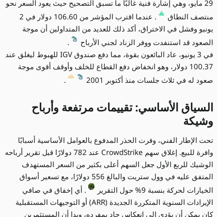
29 مايو، وهي إشارة فنية غالبًا ما تسبق التصحيح حيث يعود السعر نحو
منتصف النطاق
. عندما اقترب المؤشر من 106.60 دولار في 2
يونيو وفشل في الاختراق، أكد ذلك للعديد من المتداولين أن موجة
الصعود قد استنفدت ووفر الزناد لجني الأرباح
.
في 3 يونيو، عاد البائعون بقوة، مما دفع صندوق IGV للهبوط ليغلق عند
100.37 دولار، وهو انخفاض دفع القطاع للخلف وأوقف أقوى موجة
صعود له في ثلاث جلسات منذ أكتوبر 2001
.
السياق الأساسي: تقييمات مرتفعة وأرباح
وشيكة
تحت الإطار الفني، وفرت الحذر المدفوع بالعوامل الأساسية أسبابًا
وافرة للبيع. إغلاق سهم CrowdStrike عند 782 دولارًا قبل تقرير أرباحه
الوشيك للربع الأول جعل السهم أعلى بكثير من السعر المستهدف
المتفق عليه في وول ستريت والبالغ 556 دولارًا، مع تسعير أسواق
الخيارات لحركة بنسبة 9% حول التقرير
. أي إخفاق في صافي
الإيرادات السنوية المتكررة الجديدة (ARR) أو التوجيهات المستقبلية
كان يمكن أن يؤدي إلى انعكاس حاد بمفرده، وبدا أن المستثمرين