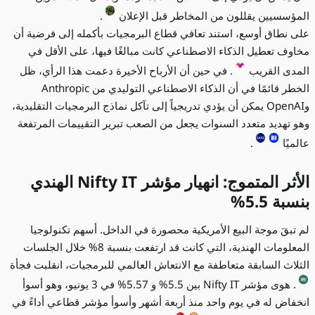
المؤسسيين يقللون من المخاطر قبل الإعلان
.
على نطاق أوسع، استند تعافي قطاع البرمجيات بأكمله إلى فرضية أن
مخاوف تعطيل الذكاء الاصطناعي كانت مبالغًا فيها، على الأقل في
المدى القريب
. في حين أن الأرباح الأخيرة دعمت هذا الرأي، ظل
الخطر قائمًا في أن الذكاء الاصطناعي التوليدي من Anthropic
وOpenAI يمكن أن يؤدي تدريجياً إلى تآكل نماذج البرمجيات التقليدية،
وهو تهديد متعدد السنوات يجعل من الصعب تبرير التقييمات المرتفعة
عالميًا
.
الأثر المتموج: انهيار مؤشر Nifty IT الهندي
بنسبة 5.5%
لم تبقَ موجة البيع الأمريكية محصورة في الداخل. أسهم تكنولوجيا
المعلومات الهندية، التي كانت قد ارتفعت بنسبة 8% خلال الجلسات
الثلاث السابقة متعاطفة مع الانتعاش العالمي للبرمجيات، انقلبت فجأة
. هوى مؤشر Nifty IT بين 5.5% و 5.57% في 3 يونيو، وهو أسوأ
انخفاض له في يوم واحد منذ أربعة أشهر وأسوأ مؤشر قطاعي أداءً في