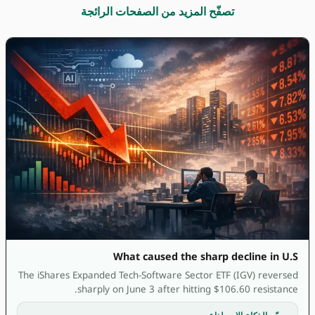
تصفّح المزيد من الصفحات الرائجة
What caused the sharp decline in U.S
The iShares Expanded Tech-Software Sector ETF (IGV) reversed
sharply on June 3 after hitting $106.60 resistance.