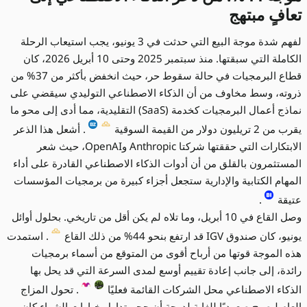
تعافٍ مبتهج
لفهم شدة موجة البيع التي حدثت في 3 يونيو، يجب استيعاب الرحلة
الكاملة التي سبقتها. منذ سبتمبر 2025 وحتى 10 أبريل 2026، كان
قطاع البرمجيات في حالة سقوط حر، حيث انخفض بأكثر من 37% من
ذروته، وسط مخاوف من أن الذكاء الاصطناعي التوليدي سيقضي على
نماذج أعمال البرمجيات كخدمة (SaaS) التقليدية، مما أدى إلى محو ما
يقرب من 2 تريليون دولار من القيمة السوقية
. أشعل هذا الذعر
الابتكارات التي حققتها شركتا Anthropic وOpenAI، حيث شعر
المستثمرون بالقلق من أن أدوات الذكاء الاصطناعي القادرة على أداء
المهام الكتابية والإدارية ستجعل أجزاء كبيرة من برمجيات المؤسسات
عتيقة
.
وصل القاع في 10 أبريل، وما تلاه لم يكن أقل من تاريخي. بحلول أوائل
يونيو، كان صندوق IGV قد ارتفع بنحو 44% من ذلك القاع
. استمدت
هذه الموجة قوتها من أرباح أقوى من المتوقع من أسماء برمجيات
رائدة، إلى جانب إعادة تقييم أوسع لمدى السرعة التي قد يحل بها
الذكاء الاصطناعي محل الشركات القائمة فعليًا
. تحول المزاج
العام ليصبح صعوديًا للغاية لدرجة أن حجم تداول خيارات الشراء كان