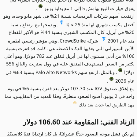
يفوق خيارات البيع بهامش 5 إلى 1 مع بداية يونيو
.
ارتفعت أسهم شركات البرمجيات بنسبة 21% في شهر مايو وحده، وهو
أفضل مكسب شهري لها منذ 25 عامًا
. وبدمجها مع ارتفاع بنسبة
20% في أبريل، كان المكسب الشهري بنسبة 44% هو الأكبر للقطاع
منذ عام 2001
. شركة CrowdStrike، وهي مؤشر رئيسي لطفرة
الأمن السيبراني التي يغذيها الذكاء الاصطناعي، كانت قد قفزت بنسبة
106% من أدنى مستوى لها في أبريل لتغلق عند 782 دولارًا، وهو أعلى
بكثير من السعر المستهدف المتفق عليه في وول ستريت والبالغ 556
دولارًا
. وبالمثل، ارتفع سهم Palo Alto Networks بنسبة 63% في
عام 2026
.
مع إغلاق صندوق IGV عند 107.70 دولار بعد قفزة بنسبة 6% في يوم
واحد في 2 يونيو، أصبح الصعود متطرفًا وفقًا للعديد من المقاييس، مما
مهد الطريق لما حدث بعد ذلك
.
الزناد الفني: المقاومة عند 106.60 دولار
لم يكن فشل موجة الصعود حدثًا عشوائيًا، بل كان ارتدادًا فنيًا كلاسيكيًا