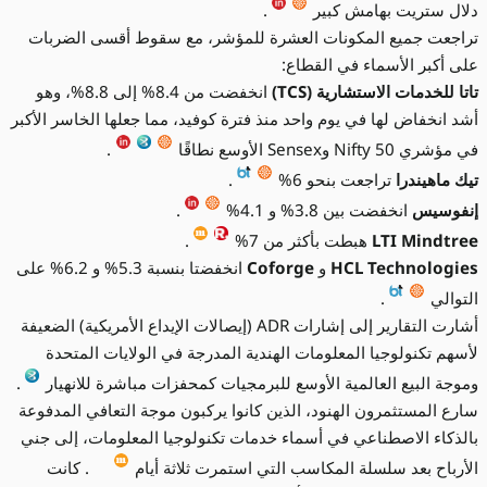
دلال ستريت بهامش كبير
.
تراجعت جميع المكونات العشرة للمؤشر، مع سقوط أقسى الضربات
على أكبر الأسماء في القطاع:
تاتا للخدمات الاستشارية (TCS)
انخفضت من 8.4% إلى 8.8%، وهو
أشد انخفاض لها في يوم واحد منذ فترة كوفيد، مما جعلها الخاسر الأكبر
في مؤشري Nifty 50 وSensex الأوسع نطاقًا
.
تيك ماهيندرا
تراجعت بنحو 6%
.
إنفوسيس
انخفضت بين 3.8% و 4.1%
.
LTI Mindtree
هبطت بأكثر من 7%
.
HCL Technologies
و
Coforge
انخفضتا بنسبة 5.3% و 6.2% على
التوالي
.
أشارت التقارير إلى إشارات ADR (إيصالات الإيداع الأمريكية) الضعيفة
لأسهم تكنولوجيا المعلومات الهندية المدرجة في الولايات المتحدة
وموجة البيع العالمية الأوسع للبرمجيات كمحفزات مباشرة للانهيار
.
سارع المستثمرون الهنود، الذين كانوا يركبون موجة التعافي المدفوعة
بالذكاء الاصطناعي في أسماء خدمات تكنولوجيا المعلومات، إلى جني
الأرباح بعد سلسلة المكاسب التي استمرت ثلاثة أيام
. كانت