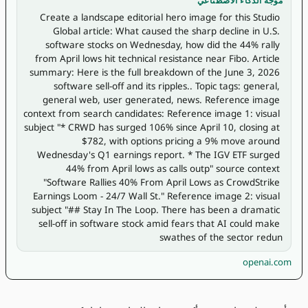
موجّه الذكاء الاصطناعي
Create a landscape editorial hero image for this Studio 
Global article: What caused the sharp decline in U.S. 
software stocks on Wednesday, how did the 44% rally 
from April lows hit technical resistance near Fibo. Article 
summary: Here is the full breakdown of the June 3, 2026 
software sell-off and its ripples.. Topic tags: general, 
general web, user generated, news. Reference image 
context from search candidates: Reference image 1: visual 
subject "* CRWD has surged 106% since April 10, closing at 
$782, with options pricing a 9% move around 
Wednesday's Q1 earnings report. * The IGV ETF surged 
44% from April lows as calls outp" source context 
"Software Rallies 40% From April Lows as CrowdStrike 
Earnings Loom - 24/7 Wall St." Reference image 2: visual 
subject "## Stay In The Loop. There has been a dramatic 
sell-off in software stock amid fears that AI could make 
swathes of the sector redun
openai.com