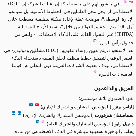
. في منشور لهم على منصة لينكد إن، قالت الشركة إن "الذكاء
الاصطناعي لن يحل محل العاملين في الخطوط الأمامية، بل سيمحو
الإدارة الوسطى"، موضحة خطة لإعادة هيكلة تنظيمية مسطحة خلال
أول 100 يوم وتحقيق العوائد من خلال "توسيع الأرباح التشغيلية
(EBITDA) عبر التحول القائم على الذكاء الاصطناعي - وليس من
جداول رأس المال"
.
بعد الاستحواذ، يتم تعيين رؤساء تنفيذيين (CEO) مشغّلين ومولودين في
العصر الرقمي لتطبيق خطط منظمة لخلق القيمة باستخدام الذكاء
الاصطناعي، بهدف تحديث الشركات العريقة دون التخلي عن قوتها
العاملة ذات الخبرة
.
الفريق والداعمون
يقود الصندوق ثلاثة مؤسسين:
إلياس بيتزر
(المؤسس المشارك والشريك الإداري)
سيباستيان هيرفورت
(المؤسس المشارك والشريك الإداري)
دانييل زابو
(المؤسس المشارك والشريك العام)
يجلب زابو خبرة تشغيلية مباشرة في الذكاء الاصطناعي من بناءه