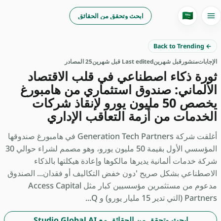
🇸🇦
ابحث وتحقق من الحقائق
← Back to Trending
الإجابات
منشور
قبل شهرين
Last edited قبل شهرين
25 المصادر
ثورة ذكاء اصطناعي في قلب الاقتصاد
الألماني: صندوق استثماري من هامبورغ
يخصص 50 مليون يورو لإنقاذ شركات
الخدمات من أزمة التعاقب الإداري
أغلقت شركة Generation Tech Partners في هامبورغ صندوقها
المؤسسي الأول بقيمة 50 مليون يورو، وهو مصمم لشراء حوالي 30
شركة خدمات ألمانية يديرها مالكوها وإعادة هيكلتها بالذكاء
الاصطناعي بشكل صريح 'دون خفض التكاليف أو فقدان... الصندوق
مدعوم من مستثمرين مؤسسيين كبار مثل Access Capital
Partners (التي تدير 15 مليار يورو) و Q...
ابحث وتحقق من الحقائق مع Studio Global AI