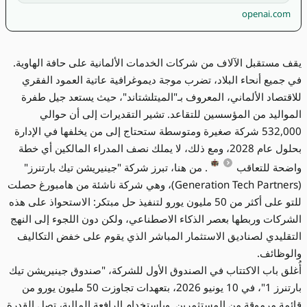
openai.com
يقف مستقبل الآلاف من شركات الخدمات الألمانية على حافة الهاوية.
في جميع أنحاء البلاد، تضرب موجة ديموغرافية عاتية العمود الفقري
للاقتصاد الألماني، المعروف بـ"الميتلشتاند"، حيث يستعد جيل طفرة
المواليد من المؤسسين للتقاعد. تشير التقديرات إلى أن حوالي
532,000 شركة صغيرة ومتوسطة ستحتاج إلى من يخلفها في الإدارة
بحلول عام 2028، ومع ذلك، لا يملك نصف المدراء المالكين أي خطة
واضحة للتعاقب
. من هنا، تبرز شركة "جينيريشن تيك بارتنرز"
(Generation Tech Partners)، وهي شركة ناشئة من هامبورغ حصلت
للتو على أكثر من 50 مليون يورو لتنفيذ حل مبتكر: الاستحواذ على هذه
الشركات وربطها بعصر الذكاء الاصطناعي، ولكن دون اللجوء إلى النهج
التقليدي لصناديق الاستثمار المباشر الذي يقوم على خفض التكاليف
والوظائف.
أُغلق باب الاكتتاب في الصندوق الأول للشركة، "صندوق جينيريشن تيك
بارتنرز 1"، في 10 يونيو 2026، بتعهدات تجاوزت 50 مليون يورو من
قائمة مرموقة من المستثمرين. وباستخدام الرافعة المالية، تصل القدرة