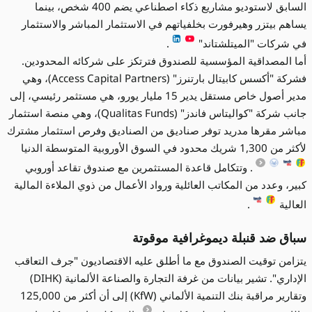
السابق لاستوديو مشاريع ذكاء اصطناعي يضم 400 شخص، بينما
يساهم بيتزر وهيرفورت بخلفياتهم في الاستثمار المباشر والاستثمار
في شركات "الميتلشتاند"
.
أما المصداقية المؤسسية للصندوق فترتكز على شركائه المحدودين.
فشركة "أكسس كابيتال بارتنرز" (Access Capital Partners)، وهي
مدير أصول خاص مستقل يدير 15 مليار يورو، هي مستثمر رئيسي، إلى
جانب شركة "كواليتاس فاندز" (Qualitas Funds)، وهي منصة استثمار
مباشر مقرها مدريد توفر صناديق من الصناديق وفرص استثمار مشترك
لأكثر من 1,300 شريك محدود في السوق الأوروبية المتوسطة الدنيا
. وتتكامل قاعدة المستثمرين مع صندوق تقاعد أوروبي
كبير، وعدد من المكاتب العائلية ورواد الأعمال من ذوي الملاءة المالية
العالية
.
سباق ضد قنبلة ديموغرافية موقوتة
يتزامن توقيت الصندوق مع ما أطلق عليه الاقتصاديون "جرف التعاقب
الإداري". تشير بيانات من غرفة التجارة والصناعة الألمانية (DIHK)
وتقارير مراقبة بنك التنمية الألماني (KfW) إلى أن أكثر من 125,000