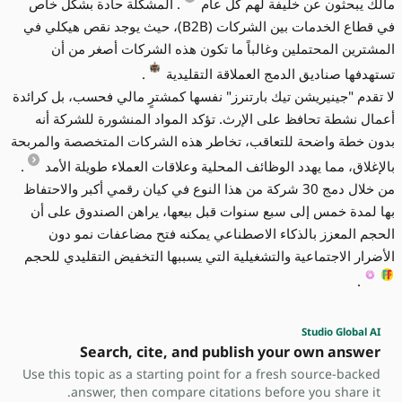
مالك يبحثون عن خليفة لهم كل عام
. المشكلة حادة بشكل خاص
في قطاع الخدمات بين الشركات (B2B)، حيث يوجد نقص هيكلي في
المشترين المحتملين وغالباً ما تكون هذه الشركات أصغر من أن
تستهدفها صناديق الدمج العملاقة التقليدية
.
لا تقدم "جينيريشن تيك بارتنرز" نفسها كمشترٍ مالي فحسب، بل كرائدة
أعمال نشطة تحافظ على الإرث. تؤكد المواد المنشورة للشركة أنه
بدون خطة واضحة للتعاقب، تخاطر هذه الشركات المتخصصة والمربحة
بالإغلاق، مما يهدد الوظائف المحلية وعلاقات العملاء طويلة الأمد
.
من خلال دمج 30 شركة من هذا النوع في كيان رقمي أكبر والاحتفاظ
بها لمدة خمس إلى سبع سنوات قبل بيعها، يراهن الصندوق على أن
الحجم المعزز بالذكاء الاصطناعي يمكنه فتح مضاعفات نمو دون
الأضرار الاجتماعية والتشغيلية التي يسببها التخفيض التقليدي للحجم
.
Studio Global AI
Search, cite, and publish your own answer
Use this topic as a starting point for a fresh source-backed
answer, then compare citations before you share it.