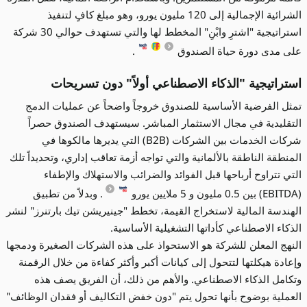
الشرائية الإجمالية إلى 120 مليون يورو، وهو مبلغ كافٍ لتنفيذ
استراتيجية "اشترِ وابْنِ" المخطط لها والتي تستهدف حوالي 30 شركة
على مدى دورة حياة الصندوق
.
استراتيجية "الذكاء الاصطناعي أولاً" دون تسريحات
تمثل الفرضية الأساسية للصندوق خروجاً واضحاً عن عمليات الدمج
التقليدية في مجال الاستثمار المباشر. سيستهدف الصندوق حصراً
شركات الخدمات بين الشركات (B2B) التي يديرها مالكوها في
المنطقة الناطقة بالألمانية والتي تواجه أزمة تعاقب إداري، وتحديداً تلك
التي تتراوح أرباحها قبل الفوائد والضرائب والاستهلاك والإطفاء
(EBITDA) بين 0.5 مليون و 5 ملايين يورو
. وبدلاً من تطبيق
الهندسة المالية لاستخراج القيمة، تخطط "جينيريشن تيك بارتنرز" لنشر
الذكاء الاصطناعي كأداتها التشغيلية الأساسية.
النهج المعلن للشركة هو الاستحواذ على هذه الشركات الصغيرة ودمجها
وإعادة هيكلتها لتتحول إلى كيانات أكبر وأكثر كفاءة من خلال الرقمنة
وتكامل الذكاء الاصطناعي. والأهم من ذلك، أن الفريق يصف هذه
العملية بوضوح بأنها تحول يتم "دون خفض التكاليف أو فقدان الوظائف"