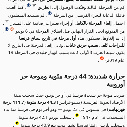
كم من المرحلة الثالثة وقيّدت الوصول إلى الطريق
. كما أُلغيت
قافلة الدعاية للجزء الفرنسي من المرحلة
. لم يستبعد المنظمون
احتمال
إلغاء المرحلة بالكامل
أو إجراء تغييرات إضافية على المسار
.
من المتوقع اتخاذ القرار النهائي قبل انطلاق المرحلة في 6 يوليو
.
إذا تم إلغاؤها، فستكون هذه
أول مرحلة في تاريخ سباق فرنسا
للدراجات تُلغى بسبب حريق غابات
، وثاني إلغاء لمرحلة في التاريخ لا
يكون سببه الحرب (الأولى كانت بسبب انهيار جليدي في المرحلة 19
عام 2019)
.
حرارة شديدة: 44 درجة مئوية وموجة حر
أوروبية
ضربت موجة حر شديدة فرنسا في أواخر يونيو، حيث سجلت هيئة
الأرصاد الجوية الفرنسية (ميتيو-فرانس)
44.3 درجة مئوية (111.7 درجة
فهرنهايت)
في بيسوس في 23 يونيو — وهو أحر يوم في فرنسا منذ بدء
التسجيلات في عام 1947
. سجلت بوردو 42.1 درجة مئوية،
وسجلت باريس رقمًا قياسيًا لشهر يونيو بلغ 40.9 درجة مئوية
.