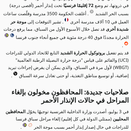
في ذروتها، تم وضع
72 إقليمًا فرنسيًا
تحت إنذار أحمر (أقصى درجة)
بسبب الحر الشديد
. أغلقت الحكومة 3500 مدرسة وقلّصت ساعات
العمل في 10 آلاف مدرسة أخرى
. تشير التوقعات إلى
موجة حر
شديدة أخرى
قد تصل خلال الأسبوع الأول من السباق، مما يرفع درجات
الحرارة مجددًا فوق 40 درجة مئوية في جميع أنحاء جنوب فرنسا
.
قد يتم تفعيل
بروتوكول الحرارة الشديد
التابع للاتحاد الدولي للدراجات
(UCI) والقائم على قياس "درجة حرارة البصيلة الرطبة العالمية"
(WBGT) لأول مرة في السباق، والذي يمكن أن يفرض إجراءات تبريد
إضافية، أو توسيع مناطق التغذية، أو حتى تعادل سرعة السباق
.
صلاحيات جديدة: المحافظون مخولون بإلغاء
المراحل في حالات الإنذار الأحمر
في 3 يوليو، أصدرت وزارة الداخلية الفرنسية توجيهًا يخوّل
المحافظين
المحليين
(ممثلي الدولة في كل إقليم) إلغاء مراحل سباق فرنسا
للدراجات في حال إصدار إنذار أحمر بسبب موجة الحر
.