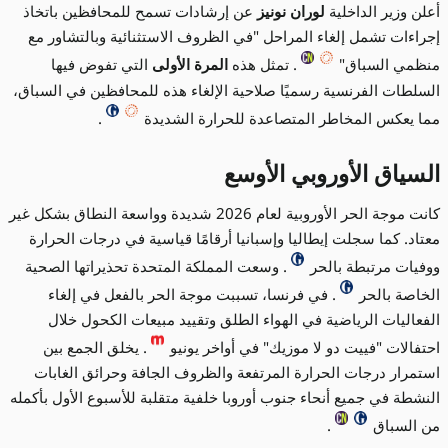
أعلن وزير الداخلية
لوران نونيز
عن إرشادات تسمح للمحافظين باتخاذ
إجراءات تشمل إلغاء المراحل "في الظروف الاستثنائية وبالتشاور مع
منظمي السباق"
. تمثل هذه
المرة الأولى
التي تفوض فيها
السلطات الفرنسية رسميًا صلاحية الإلغاء هذه للمحافظين في السباق،
مما يعكس المخاطر المتصاعدة للحرارة الشديدة
.
السياق الأوروبي الأوسع
كانت موجة الحر الأوروبية لعام 2026 شديدة وواسعة النطاق بشكل غير
معتاد. كما سجلت إيطاليا وإسبانيا أرقامًا قياسية في درجات الحرارة
ووفيات مرتبطة بالحر
. وسعت المملكة المتحدة تحذيراتها الصحية
الخاصة بالحر
. في فرنسا، تسببت موجة الحر بالفعل في إلغاء
الفعاليات الرياضية في الهواء الطلق وتقييد مبيعات الكحول خلال
احتفالات "فييت دو لا موزيك" في أواخر يونيو
. يخلق الجمع بين
استمرار درجات الحرارة المرتفعة والظروف الجافة وحرائق الغابات
النشطة في جميع أنحاء جنوب أوروبا خلفية متقلبة للأسبوع الأول بأكمله
من السباق
.