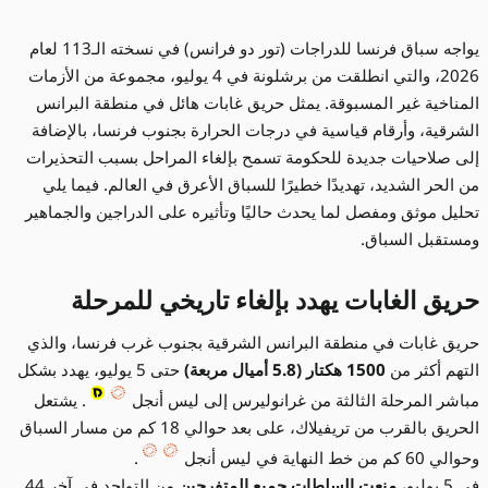
يواجه سباق فرنسا للدراجات (تور دو فرانس) في نسخته الـ113 لعام
2026، والتي انطلقت من برشلونة في 4 يوليو، مجموعة من الأزمات
المناخية غير المسبوقة. يمثل حريق غابات هائل في منطقة البرانس
الشرقية، وأرقام قياسية في درجات الحرارة بجنوب فرنسا، بالإضافة
إلى صلاحيات جديدة للحكومة تسمح بإلغاء المراحل بسبب التحذيرات
من الحر الشديد، تهديدًا خطيرًا للسباق الأعرق في العالم. فيما يلي
تحليل موثق ومفصل لما يحدث حاليًا وتأثيره على الدراجين والجماهير
ومستقبل السباق.
حريق الغابات يهدد بإلغاء تاريخي للمرحلة
حريق غابات في منطقة البرانس الشرقية بجنوب غرب فرنسا، والذي
التهم أكثر من
1500 هكتار (5.8 أميال مربعة)
حتى 5 يوليو، يهدد بشكل
مباشر المرحلة الثالثة من غرانوليرس إلى ليس أنجل
. يشتعل
الحريق بالقرب من تريفيلاك، على بعد حوالي 18 كم من مسار السباق
وحوالي 60 كم من خط النهاية في ليس أنجل
.
في 5 يوليو،
منعت السلطات جميع المتفرجين
من التواجد في آخر 44