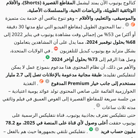
كتالوج يوتيوب الآن يمتد ليشمل
المقاطع القصيرة (Shorts)، والأفلام
الوثائقية الطويلة، والرياضات الحية، والمسلسلات الأصلية،
والموسيقى، والتعليم، والأفلام
– وهو تنوع ينافس أي خدمة بث متميزة
. نما المحتوى الطويل (مقاطع الفيديو التي تبلغ مدتها 30 دقيقة
أو أكثر) من 53% من إجمالي وقت مشاهدة يوتيوب في يناير 2022 إلى
68% بحلول نوفمبر 2024
، مما يدل على أن المشاهدين يتعاملون
بشكل متزايد مع يوتيوب كبديل للتلفزيون
. في الولايات المتحدة،
وصل هذا الرقم إلى
73% بحلول أواخر 2024
.
والأهم من ذلك، أن نظام المحتوى هذا مدعوم بنموذج عمل لا يمكن
لنتفليكس تقليده:
طبقة مجانية مدعومة بالإعلانات تصل إلى 2.7 مليار
مستخدم إلى جانب خيار Premium المدفوع
. التغذية
الخوارزمية القائمة على صانعي المحتوى تولد عوائد يومية اعتيادية –
من جلسة سريعة للمقاطع القصيرة إلى الغوص العميق في فيلم وثائقي
مدته ثلاث ساعات
.
حتى نتفليكس تعترف بجاذبية يوتيوب. قناة نتفليكس الرسمية على
يوتيوب حققت
أعلى وصول لأي قناة على المنصة في 2025، مع 78.2
مليون حساب فريد
. نتفليكس تلتقي بجمهورها حيث هم بالفعل –