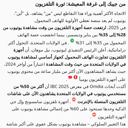
من جيبك إلى غرفة المعيشة: ثورة التلفزيون
الاتجاه الأكثر أهمية وراء هذا التقاطع ليس "من" يشاهد، بل "أين".
يوتيوب لم يعد منصة تعطي الأولوية للهاتف المحمول.
في 2025،
ارتفعت حصة أجهزة التلفزيون من وقت مشاهدة يوتيوب من
28% إلى 35%
بين يناير وديسمبر، بينما انخفضت حصة الهاتف
المحمول من 35% إلى 31%
. في الولايات المتحدة، التحول أكثر
دراماتيكية. أعلن الرئيس التنفيذي ليوتيوب، نيل موهان، أن
أجهزة
التلفزيون تجاوزت الهاتف المحمول كجهاز أساسي لمشاهدة يوتيوب
في الولايات المتحدة من حيث وقت المشاهدة
اعتباراً من أواخر 2024،
حيث يشاهد المشاهدون الآن أكثر من مليار ساعة من محتوى يوتيوب
على أجهزة التلفزيون يومياً
.
أكدت أبحاث Omdia في معرض IBC 2025 أن
أكثر من 50% من
مستخدمي يوتيوب في الولايات المتحدة يشاهدون الآن على شاشات
التلفزيون المتصلة بالإنترنت
. أجهزة تلفزيون سامسونج وإل جي
الذكية وحدها تستحوذ على 60% من إجمالي مشاهدة يوتيوب على
أجهزة التلفزيون
.
هذا التغيير السلوكي – مشاهدة يوتيوب بشكل عفوي على أكبر شاشة