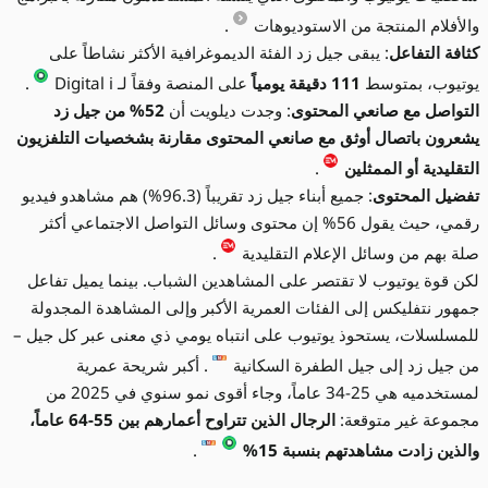
والأفلام المنتجة من الاستوديوهات
.
كثافة التفاعل
: يبقى جيل زد الفئة الديموغرافية الأكثر نشاطاً على
يوتيوب، بمتوسط
111 دقيقة يومياً
على المنصة وفقاً لـ Digital i
.
التواصل مع صانعي المحتوى
: وجدت ديلويت أن
52% من جيل زد
يشعرون باتصال أوثق مع صانعي المحتوى مقارنة بشخصيات التلفزيون
التقليدية أو الممثلين
.
تفضيل المحتوى
: جميع أبناء جيل زد تقريباً (96.3%) هم مشاهدو فيديو
رقمي، حيث يقول 56% إن محتوى وسائل التواصل الاجتماعي أكثر
صلة بهم من وسائل الإعلام التقليدية
.
لكن قوة يوتيوب لا تقتصر على المشاهدين الشباب. بينما يميل تفاعل
جمهور نتفليكس إلى الفئات العمرية الأكبر وإلى المشاهدة المجدولة
للمسلسلات، يستحوذ يوتيوب على انتباه يومي ذي معنى عبر كل جيل –
من جيل زد إلى جيل الطفرة السكانية
. أكبر شريحة عمرية
لمستخدميه هي 25-34 عاماً، وجاء أقوى نمو سنوي في 2025 من
مجموعة غير متوقعة:
الرجال الذين تتراوح أعمارهم بين 55-64 عاماً،
والذين زادت مشاهدتهم بنسبة 15%
.