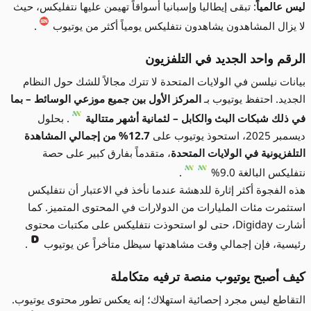
ليس عالمياً
: تبقى إيطاليا وإسبانيا أسواقاً تهيمن عليها نتفليكس، حيث
لا يزال المشاهدون يشاهدون نتفليكس يومياً أكثر من يوتيوب
.
الرقم واحد الجديد في التلفزيون
بيانات نيلسن في الولايات المتحدة لا تترك مجالاً للشك حول النظام
الجديد. احتفظ يوتيوب بـ
المركز الأول بين جميع موزعي الوسائط – بما
في ذلك شبكات البث والكابل – لثمانية أشهر متتالية
. بحلول
ديسمبر 2025، استحوذ يوتيوب على
12.7% من إجمالي المشاهدة
التلفزيونية في الولايات المتحدة
، متقدماً بفارق كبير على حصة
نتفليكس البالغة 9.0%
.
هذه الفجوة أكثر إثارة للدهشة عندما نأخذ في الاعتبار أن نتفليكس
استثمرت مئات المليارات من الدولارات في المحتوى المتميز. كما
أشارت Digiday، حتى لو استحوذت نتفليكس على مكتبات محتوى
رئيسية، فإن إجمالي وقت مشاهدتها سيظل متأخراً عن يوتيوب
.
كيف أصبح يوتيوب منصة ترفيه متكاملة
التقاطع ليس مجرد إحصائية استهلاك؛ إنه يعكس تطور محتوى يوتيوب.