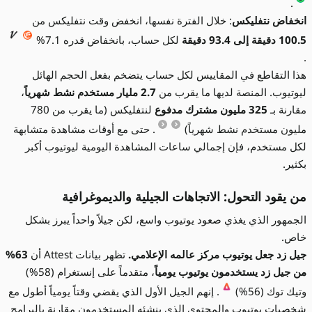
.
انخفاض نتفليكس
: خلال الفترة نفسها، انخفض وقت نتفليكس من
100.5 دقيقة إلى 93.4 دقيقة
لكل حساب، بانخفاض قدره 7.1%
.
هذا التقاطع في المقاييس لكل حساب يتضخم بفعل الحجم الهائل
ليوتيوب. المنصة لديها ما يقرب من
2.7 مليار مستخدم نشط شهرياً
،
مقارنة بـ
325 مليون مشترك مدفوع
لنتفليكس (ما يقرب من 780
مليون مستخدم نشط شهرياً)
. حتى مع أوقات مشاهدة متشابهة
لكل مستخدم، فإن إجمالي ساعات المشاهدة اليومية ليوتيوب أكبر
بكثير.
من يقود التحول: الاتجاهات الجيلية والديموغرافية
الجمهور الذي يغذي صعود يوتيوب واسع، لكن جيلاً واحداً يبرز بشكل
خاص.
جيل زد جعل يوتيوب مركز عالمه الإعلامي.
تظهر بيانات Attest أن
63%
من جيل زد يستخدمون يوتيوب يومياً
، متقدماً على إنستغرام (58%)
وتيك توك (56%)
. إنهم الجيل الأول الذي يقضي وقتاً يومياً أطول مع
شخصيات يوتيوب والمحتوى الذي ينشئه المستخدمون مقارنة بالبرامج