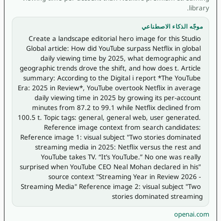
library.
موجّه الذكاء الاصطناعي
Create a landscape editorial hero image for this Studio 
Global article: How did YouTube surpass Netflix in global 
daily viewing time by 2025, what demographic and 
geographic trends drove the shift, and how does t. Article 
summary: According to the Digital i report *The YouTube 
Era: 2025 in Review*, YouTube overtook Netflix in average 
daily viewing time in 2025 by growing its per-account 
minutes from 87.2 to 99.1 while Netflix declined from 
100.5 t. Topic tags: general, general web, user generated. 
Reference image context from search candidates: 
Reference image 1: visual subject "Two stories dominated 
streaming media in 2025: Netflix versus the rest and 
YouTube takes TV. “It’s YouTube.” No one was really 
surprised when YouTube CEO Neal Mohan declared in his" 
source context "Streaming Year in Review 2026 - 
Streaming Media" Reference image 2: visual subject "Two 
stories dominated streaming 
openai.com